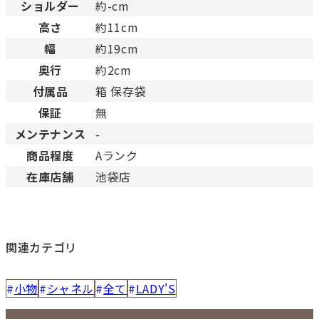
Cランク
色濃く使用感があり、傷や
ショルダー
約-cm
高さ
約11cm
幅
約19cm
奥行
約2cm
付属品
箱 保存袋
保証
無
メンテナンス
-
商品程度
Aランク
在庫店舗
池袋店
関連カテゴリ
小物
シャネル
全て
LADY'S