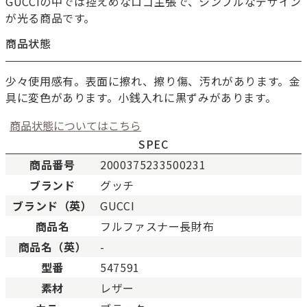
GUCCIの中では控えめなロゴ主張で、シンプルなデザイン
が光る商品です。
商品状態
少々使用感有。表面に擦れ、擦り傷、汚れがあります。金
具に変色があります。小銭入れに黒ずみがあります。
商品状態についてはこちら
SPEC
商品番号
2000375233500231
ブランド
グッチ
新品
新品状態。
ブランド（英）
GUCCI
未使用
展示品などの未使用品。
商品名
フルファスナー長財布
SAランク
未使用同様品。数回使用し
商品名（英）
-
Aランク
僅かな傷、汚れはあります
型番
547591
ABランク
少々使用感はありますが、
素材
レザー
Bランク
一般的な使用感があり、傷