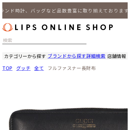
ンド時計、バッグなど品数豊富に取り揃えております。
ブランドから探す
詳細検索
カテゴリーから探す
店舗情報
時計
LIPS
TOP
グッチ
全て
フルファスナー長財布
バッグ
LIPS
小物
LIPS 
ジュエリー
LIPS 
セール商品
LIPS 通
特集