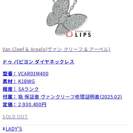
Van Cleef & Arpels
(ヴァン クリーフ & アーペル)
ドゥ パピヨン ダイヤネックレス
型番：
VCAR03M400
素材：
K18WG
程度：
SAランク
付属：
箱 保証書 ヴァンクリーフ修理証明書(2025.02)
定価：
2,930,400円
SOLD OUT
LADY'S