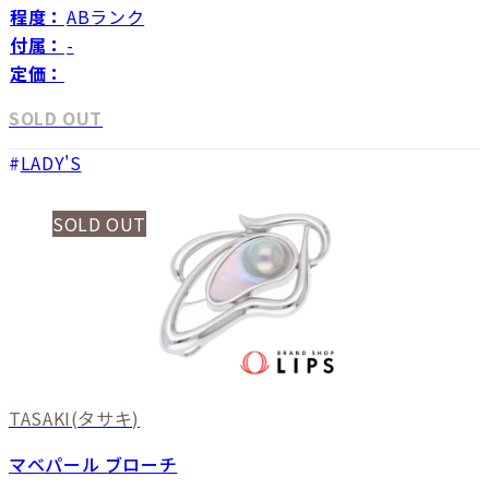
程度：
ABランク
付属：
-
定価：
SOLD OUT
LADY'S
SOLD OUT
TASAKI
(タサキ)
マベパール ブローチ