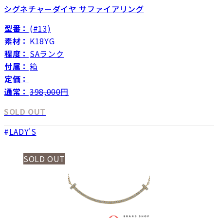
シグネチャーダイヤ サファイアリング
型番：
(#13)
素材：
K18YG
程度：
SAランク
付属：
箱
定価：
通常：
398,000
円
SOLD OUT
LADY'S
SOLD OUT