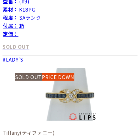
型番：
(#9)
素材：
K18PG
程度：
SAランク
付属：
箱
定価：
SOLD OUT
LADY'S
SOLD OUT
PRICE DOWN
Tiffany
(ティファニー)