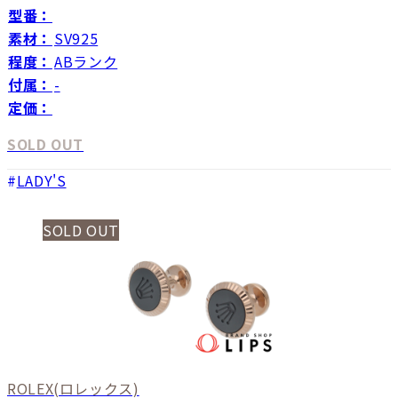
型番：
素材：
SV925
程度：
ABランク
付属：
-
定価：
SOLD OUT
LADY'S
SOLD OUT
ROLEX
(ロレックス)