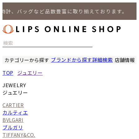
、バッグなど品数豊富に取り揃えております。
ブランドから探す
詳細検索
カテゴリーから探す
店舗情報
時計
LIPS
TOP
ジュエリー
バッグ
LIPS
小物
LIPS 
JEWELRY
ジュエリー
LIPS 
ジュエリー
セール商品
LIPS 通
CARTIER
特集
カルティエ
BVLGARI
ブルガリ
TIFFANY&CO.