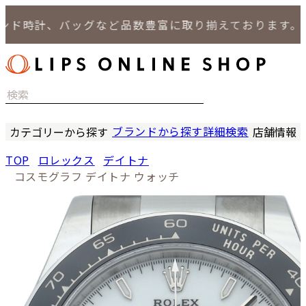
時計、バッグなど品数豊富に取り揃えております。
ブランドから探す
詳細検索
カテゴリーから探す
店舗情報
時計
LIPS
TOP
ロレックス
デイトナ
バッグ
LIPS
コスモグラフ デイトナ ウォッチ
小物
LIPS 
ジュエリー
LIPS 
セール商品
LIPS 通
特集