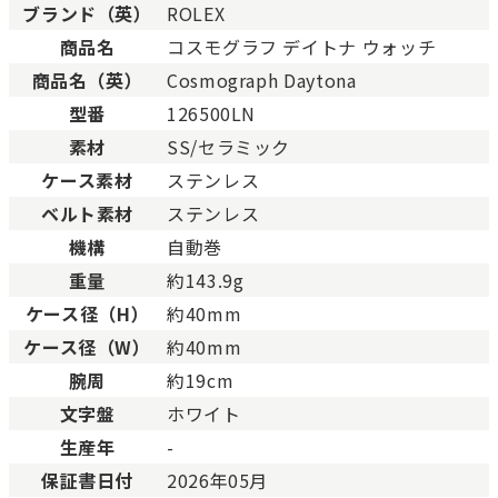
ブランド（英）
ROLEX
未使用
展示品などの未使用品。
商品名
コスモグラフ デイトナ ウォッチ
SAランク
未使用同様品。数回使用し
商品名（英）
Cosmograph Daytona
Aランク
僅かな傷、汚れはあります
型番
126500LN
ABランク
少々使用感はありますが、
素材
SS/セラミック
Bランク
一般的な使用感があり、傷
BCランク
とても使用感のある商品。
ケース素材
ステンレス
Cランク
色濃く使用感があり、傷や
ベルト素材
ステンレス
機構
自動巻
重量
約143.9g
ケース径（H）
約40mm
ケース径（W）
約40mm
腕周
約19cm
文字盤
ホワイト
生産年
-
保証書日付
2026年05月