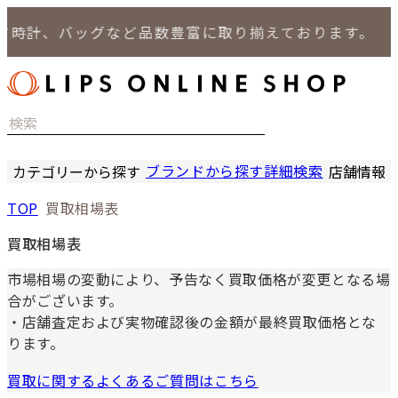
計、バッグなど品数豊富に取り揃えております。
ブランドから探す
詳細検索
カテゴリーから探す
店舗情報
時計
LIPS
TOP
買取相場表
バッグ
LIPS
小物
LIPS 
買取相場表
ジュエリー
LIPS 
セール商品
市場相場の変動により、予告なく買取価格が変更となる場
LIPS 通
合がございます。
特集
・店舗査定および実物確認後の金額が最終買取価格とな
ります。
買取に関するよくあるご質問はこちら