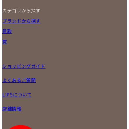
カテゴリから探す
NEW ITEM
ブランドから探す
セール商品
買取
時計
バッグ
宅配買取
質
小物
店頭買取
ジュエリー
出張買取
特集
定額買取
委託販売
ショッピングガイド
LINE査定
メール査定
ご注文の手順
よくあるご質問
買取実績
商品について
配送・返品について
初めての方
お支払いについて
LIPSについて
商品について
保証について
買取について
会社概要
質について
店舗情報
各事業部の紹介
返品について
メディア掲載情報
LIPS 銀座店
採用情報
LIPS 新宿店
STAFFBLOG