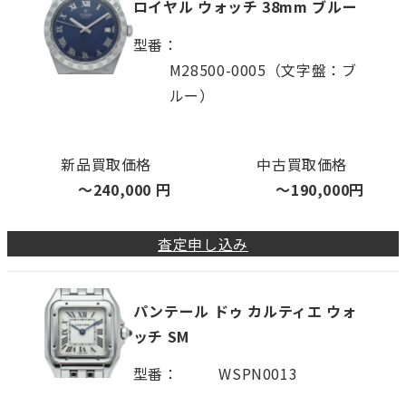
ロイヤル ウォッチ 38mm ブルー
型番
M28500-0005（文字盤：ブ
ルー）
新品買取価格
中古買取価格
〜
240,000
円
〜
190,000
円
査定申し込み
パンテール ドゥ カルティエ ウォ
ッチ SM
型番
WSPN0013