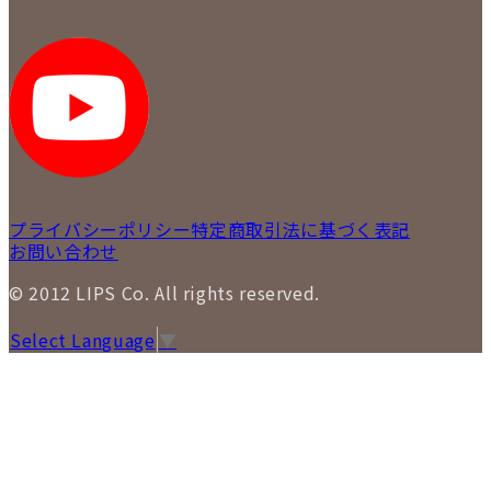
メディア掲載情報
LIPS 銀座店
採用情報
LIPS 新宿店
STAFFBLOG
LIPS 札幌パルコ店
SNS
LIPS 札幌白石店
LIPS 通信販売事業部
プライバシーポリシー
特定商取引法に基づく表記
お問い合わせ
© 2012 LIPS Co. All rights reserved.
Select Language
▼