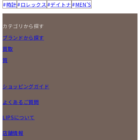
時計
ロレックス
デイトナ
MEN'S
カテゴリから探す
NEW ITEM
ブランドから探す
セール商品
買取
時計
バッグ
宅配買取
質
小物
店頭買取
ジュエリー
出張買取
特集
定額買取
委託販売
ショッピングガイド
LINE査定
メール査定
ご注文の手順
よくあるご質問
買取実績
商品について
配送・返品について
初めての方
お支払いについて
LIPSについて
商品について
保証について
買取について
会社概要
質について
店舗情報
各事業部の紹介
返品について