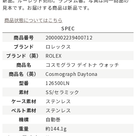
新品。ルーレット刻印。ランダム番。写真は同一商品の
見本です。お届けする商品は新品です。
商品状態についてはこちら
SPEC
商品番号
2000002239400712
ブランド
ロレックス
ブランド（英）
ROLEX
新品
新品状態。
商品名
コスモグラフ デイトナ ウォッチ
未使用
展示品などの未使用品。
商品名（英）
Cosmograph Daytona
未使用同様品。数回使用した程度、もしくは新品
SAランク
態の商品。
型番
126500LN
Aランク
僅かな傷、汚れはありますが比較的程度の良い商
素材
SS/セラミック
少々使用感はありますが、キズや汚れが少なめで
ケース素材
ステンレス
ABランク
態の良い商品。
ベルト素材
ステンレス
一般的な使用感があり、傷・汚れがあるが使用に
Bランク
機構
自動巻
い商品。
重量
約144.1g
とても使用感のある商品。傷や汚れなどがあり、
BCランク