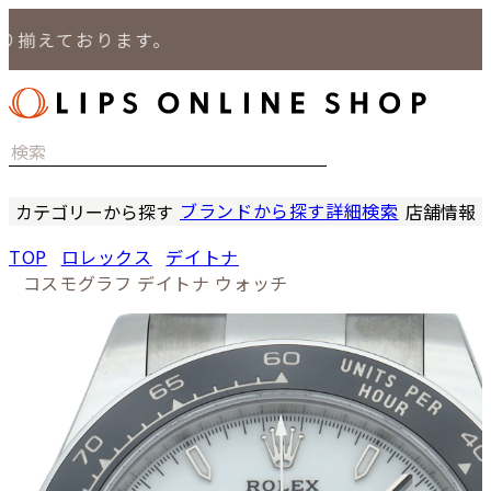
揃えております。
ブランドから探す
詳細検索
カテゴリーから探す
店舗情報
時計
LIPS
TOP
ロレックス
デイトナ
バッグ
LIPS
コスモグラフ デイトナ ウォッチ
小物
LIPS 
ジュエリー
LIPS 
セール商品
LIPS 通
特集