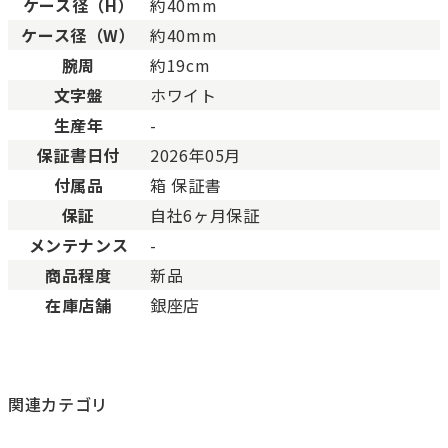
合があります。
ケース径（H）
約40mm
色濃く使用感があり、傷や汚れが多く目立つ場合
ケース径（W）
約40mm
Cランク
す。
腕周
約19cm
文字盤
ホワイト
生産年
-
保証書日付
2026年05月
付属品
箱 保証書
保証
自社6ヶ月保証
メンテナンス
-
商品程度
新品
在庫店舗
銀座店
関連カテゴリ