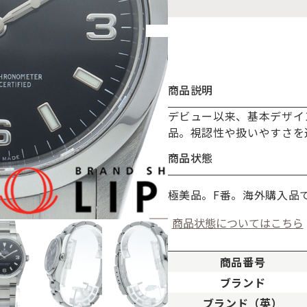
商品説明
デビュー以来、基本デザイ
お買い物を続ける
カートへ進む
品。視認性や扱いやすさを
商品状態
極美品。F番。海外購入品
商品状態についてはこちら
商品番号
ブランド
ブランド（英）