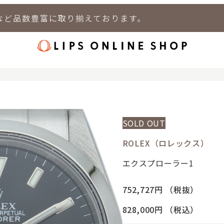
など品数豊富に取り揃えております。
店
LIPS 新宿店
LIPS 札幌パルコ店
LIPS 札幌白石店
LIPS 通
1
SOLD OUT
ROLEX（ロレックス）
エクスプローラー1
752,727円
（税抜）
828,000円
（税込）