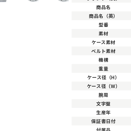
。
商品名
用した程度、もしくは新品に近い状態の商品。
商品名（英）
ますが比較的程度の良い商品。
型番
が、キズや汚れが少なめで比較的状態の良い商品。
素材
、傷・汚れがあるが使用に支障が無い商品。
品。傷や汚れなどがあり、目立つ場合があります。
ケース素材
傷や汚れが多く目立つ場合があります。
ベルト素材
機構
重量
ケース径（H）
ケース径（W）
腕周
文字盤
生産年
保証書日付
付属品