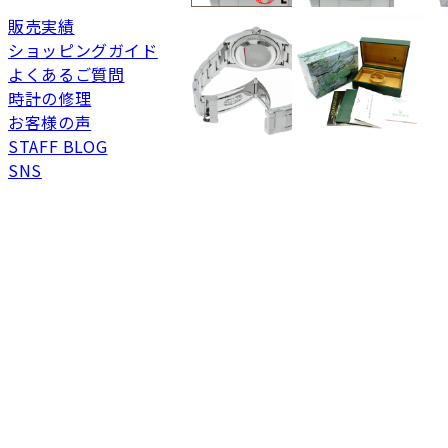
未使用
展示品などの未使用品
販売実績
SAランク
未使用同様品。数回使
ショッピングガイド
Aランク
僅かな傷、汚れはあり
よくあるご質問
ABランク
少々使用感はあります
時計の修理
Bランク
一般的な使用感があり
お客様の声
BCランク
とても使用感のある商
STAFF BLOG
SNS
Cランク
色濃く使用感があり、