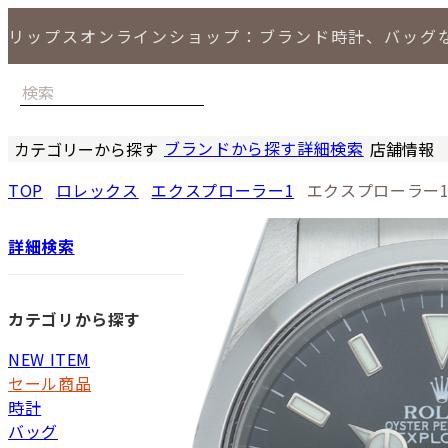
リップスオンラインショップ：ブランド時計、バッグ
ブランドから探す
詳細検索
カテゴリーから探す
店舗情報
時計
バッグ
小物
ジュエリー
セール商品
特集
LIPS 銀座
TOP
ロレックス
エクスプローラー1
エクスプローラー
詳細検索
カテゴリから探す
NEW ITEM
セール商品
時計
バッグ