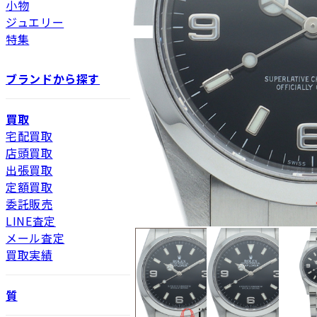
小物
ジュエリー
特集
ブランドから探す
買取
宅配買取
店頭買取
出張買取
定額買取
委託販売
LINE査定
メール査定
買取実績
質
新品
新品状態。