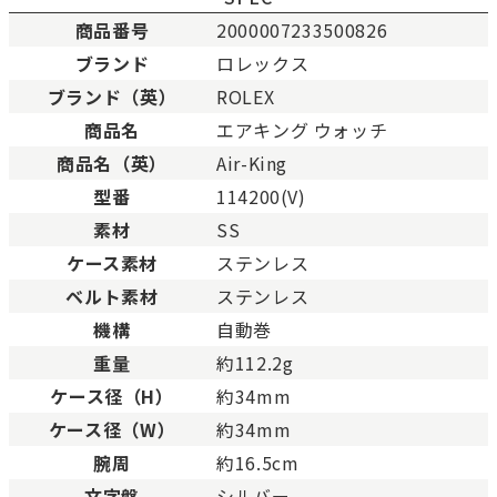
商品番号
2000007233500826
ブランド
ロレックス
ブランド（英）
ROLEX
新品
新品状態。
商品名
エアキング ウォッチ
未使用
展示品などの未使用品。
商品名（英）
Air-King
未使用同様品。数回使用した程度、もしくは新品
SAランク
態の商品。
型番
114200(V)
Aランク
僅かな傷、汚れはありますが比較的程度の良い商
素材
SS
少々使用感はありますが、キズや汚れが少なめで
ケース素材
ステンレス
ABランク
態の良い商品。
ベルト素材
ステンレス
一般的な使用感があり、傷・汚れがあるが使用に
Bランク
機構
自動巻
い商品。
重量
約112.2g
とても使用感のある商品。傷や汚れなどがあり、
BCランク
合があります。
ケース径（H）
約34mm
色濃く使用感があり、傷や汚れが多く目立つ場合
ケース径（W）
約34mm
Cランク
す。
腕周
約16.5cm
文字盤
シルバー