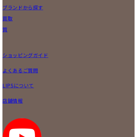
NEW ITEM
ブランドから探す
セール商品
買取
時計
バッグ
宅配買取
質
小物
店頭買取
ジュエリー
出張買取
特集
定額買取
委託販売
ショッピングガイド
LINE査定
メール査定
ご注文の手順
よくあるご質問
買取実績
商品について
配送・返品について
初めての方
お支払いについて
LIPSについて
商品について
保証について
買取について
会社概要
質について
店舗情報
各事業部の紹介
返品について
メディア掲載情報
LIPS 銀座店
採用情報
LIPS 新宿店
STAFFBLOG
LIPS 札幌パルコ店
SNS
LIPS 札幌白石店
LIPS 通信販売事業部