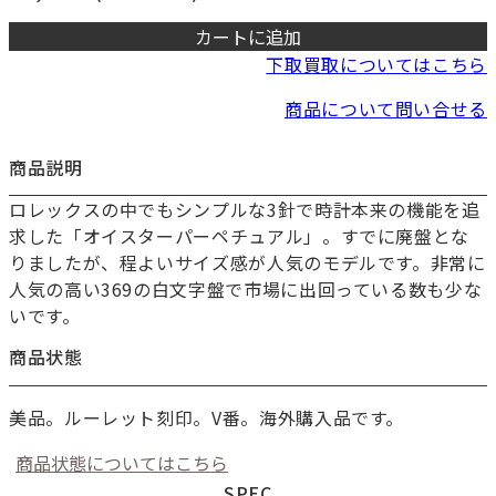
カートに追加
下取買取についてはこちら
商品について問い合せる
商品説明
ロレックスの中でもシンプルな3針で時計本来の機能を追
お買い物を続ける
求した「オイスターパーペチュアル」。すでに廃盤とな
カートへ進む
りましたが、程よいサイズ感が人気のモデルです。非常に
人気の高い369の白文字盤で市場に出回っている数も少な
いです。
商品状態
美品。ルーレット刻印。V番。海外購入品です。
商品状態についてはこちら
SPEC