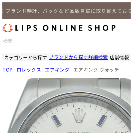
：ブランド時計、バッグなど品数豊富に取り揃えておりま
ブランドから探す
詳細検索
カテゴリーから探す
店舗情報
時計
LIPS
TOP
ロレックス
エアキング
エアキング ウォッチ
バッグ
LIPS
小物
LIPS 
ジュエリー
LIPS 
セール商品
LIPS 通
特集