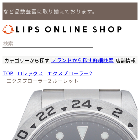
ど品数豊富に取り揃えております。
ブランドから探す
詳細検索
カテゴリーから探す
店舗情報
時計
LIPS
TOP
ロレックス
エクスプローラー2
バッグ
LIPS
エクスプローラー2 ルーレット
小物
LIPS 
ジュエリー
LIPS 
セール商品
LIPS 通
特集