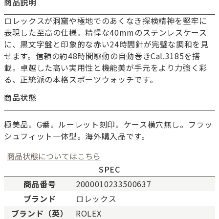
商品説明
ロレックスが洞窟や極地でのあくなき探検精神を堅牢に
表現した至高の仕様。精悍な40mmのステンレスケース
に、黒文字盤と印象的な赤い24時間針が完璧な調和を見
せます。信頼の約48時間駆動の自動巻きCal.3185を搭
載。卓越した高い実用性と機能美が手元をより力強く彩
る、正統派の本格スポーツウォッチです。
商品状態
極美品。G番。ルーレット刻印。ケース横穴無し。フラッ
シュフィット一体型。海外購入品です。
商品状態についてはこちら
SPEC
商品番号
2000010233500637
ブランド
ロレックス
新品
新品状態。
ブランド（英）
ROLEX