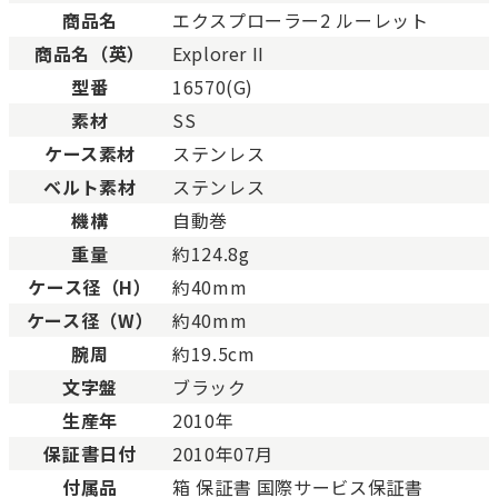
未使用
展示品などの未使用品。
商品名
エクスプローラー2 ルーレット
SAランク
未使用同様品。数回使用し
商品名（英）
Explorer II
Aランク
僅かな傷、汚れはあります
型番
16570(G)
ABランク
少々使用感はありますが、
素材
SS
Bランク
一般的な使用感があり、傷
BCランク
とても使用感のある商品。
ケース素材
ステンレス
Cランク
色濃く使用感があり、傷や
ベルト素材
ステンレス
機構
自動巻
重量
約124.8g
ケース径（H）
約40mm
ケース径（W）
約40mm
腕周
約19.5cm
文字盤
ブラック
生産年
2010年
保証書日付
2010年07月
付属品
箱 保証書 国際サービス保証書