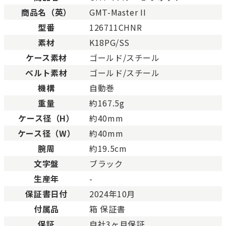
SAランク
未使用同様品。数回使用し
商品名（英）
GMT-Master II
Aランク
僅かな傷、汚れはあります
型番
126711CHNR
ABランク
少々使用感はありますが、
素材
K18PG/SS
Bランク
一般的な使用感があり、傷
BCランク
とても使用感のある商品。
ケース素材
ゴールド/スチール
Cランク
色濃く使用感があり、傷や
ベルト素材
ゴールド/スチール
機構
自動巻
重量
約167.5g
ケース径（H）
約40mm
ケース径（W）
約40mm
腕周
約19.5cm
文字盤
ブラック
生産年
-
保証書日付
2024年10月
付属品
箱 保証書
保証
自社3ヶ月保証