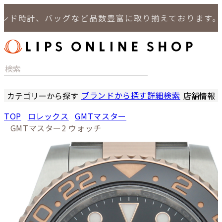
時計、バッグなど品数豊富に取り揃えております。
ブランドから探す
詳細検索
カテゴリーから探す
店舗情報
時計
LIPS
TOP
ロレックス
GMTマスター
バッグ
LIPS
GMTマスター2 ウォッチ
小物
LIPS 
ジュエリー
LIPS 
セール商品
LIPS 通
特集