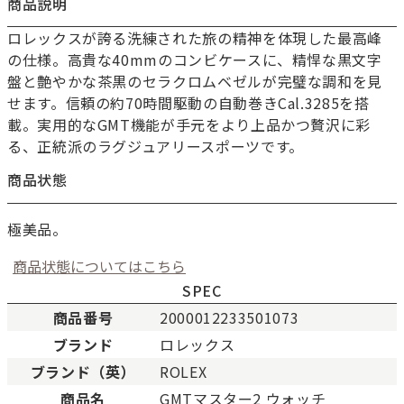
商品説明
ロレックスが誇る洗練された旅の精神を体現した最高峰
の仕様。高貴な40mmのコンビケースに、精悍な黒文字
盤と艶やかな茶黒のセラクロムベゼルが完璧な調和を見
せます。信頼の約70時間駆動の自動巻きCal.3285を搭
載。実用的なGMT機能が手元をより上品かつ贅沢に彩
る、正統派のラグジュアリースポーツです。
商品状態
極美品。
商品状態についてはこちら
SPEC
商品番号
2000012233501073
ブランド
ロレックス
新品
新品状態。
ブランド（英）
ROLEX
未使用
展示品などの未使用品。
商品名
GMTマスター2 ウォッチ