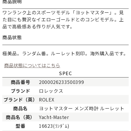
商品説明
ワンランク上のスポーツモデル「ヨットマスター」。見
た目にも贅沢なイエローゴールドとのコンビモデル。上
品で高級感ある作りが人気です。
商品状態
極美品。ランダム番。ルーレット刻印。海外購入品です。
商品状態についてはこちら
SPEC
商品番号
2000026233500399
ブランド
ロレックス
新品
新品状態。
ブランド（英）
ROLEX
未使用
展示品などの未使用品。
商品名
ヨットマスター メンズ時計 ルーレット
SAランク
未使用同様品。数回使用し
商品名（英）
Yacht-Master
Aランク
僅かな傷、汚れはあります
型番
16623(ﾗﾝﾀﾞﾑ)
ABランク
少々使用感はありますが、