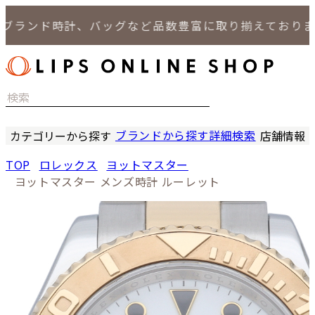
ランド時計、バッグなど品数豊富に取り揃えております。
ブランドから探す
詳細検索
カテゴリーから探す
店舗情報
時計
LIPS
TOP
ロレックス
ヨットマスター
バッグ
LIPS
ヨットマスター メンズ時計 ルーレット
小物
LIPS 
ジュエリー
LIPS 
セール商品
LIPS 通
特集