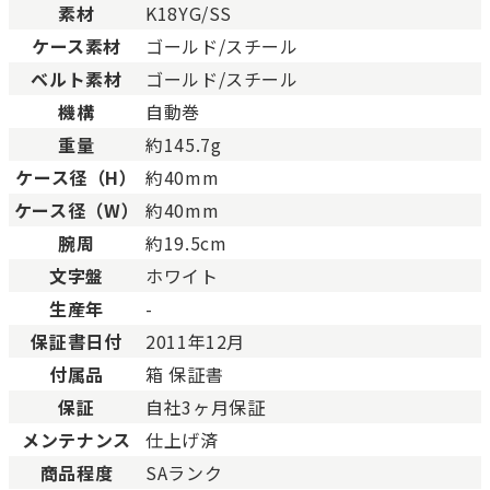
素材
K18YG/SS
Bランク
一般的な使用感があり、傷
BCランク
とても使用感のある商品。
ケース素材
ゴールド/スチール
Cランク
色濃く使用感があり、傷や
ベルト素材
ゴールド/スチール
機構
自動巻
重量
約145.7g
ケース径（H）
約40mm
ケース径（W）
約40mm
腕周
約19.5cm
文字盤
ホワイト
生産年
-
保証書日付
2011年12月
付属品
箱 保証書
保証
自社3ヶ月保証
メンテナンス
仕上げ済
商品程度
SAランク