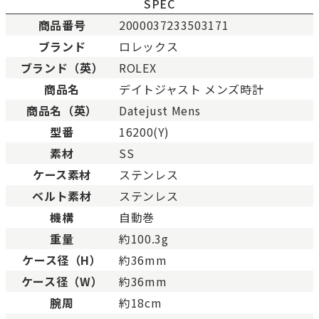
SPEC
商品番号
2000037233503171
ブランド
ロレックス
ブランド（英）
ROLEX
新品
新品状態。
商品名
デイトジャスト メンズ時計
未使用
展示品などの未使用品。
商品名（英）
Datejust Mens
未使用同様品。数回使用した程度、もしくは新品
SAランク
態の商品。
型番
16200(Y)
Aランク
僅かな傷、汚れはありますが比較的程度の良い商
素材
SS
少々使用感はありますが、キズや汚れが少なめで
ケース素材
ステンレス
ABランク
態の良い商品。
ベルト素材
ステンレス
一般的な使用感があり、傷・汚れがあるが使用に
Bランク
機構
自動巻
い商品。
重量
約100.3g
とても使用感のある商品。傷や汚れなどがあり、
BCランク
合があります。
ケース径（H）
約36mm
色濃く使用感があり、傷や汚れが多く目立つ場合
ケース径（W）
約36mm
Cランク
す。
腕周
約18cm