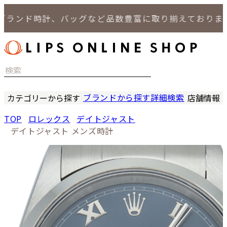
ランド時計、バッグなど品数豊富に取り揃えております
ブランドから探す
詳細検索
カテゴリーから探す
店舗情報
時計
LIPS
TOP
ロレックス
デイトジャスト
バッグ
LIPS
デイトジャスト メンズ時計
小物
LIPS 
ジュエリー
LIPS 
セール商品
LIPS 通
特集