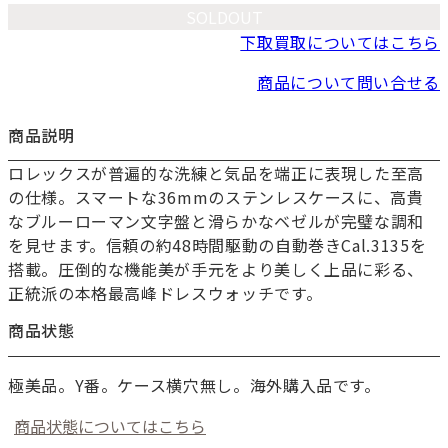
SOLDOUT
下取買取についてはこちら
商品について問い合せる
商品説明
ロレックスが普遍的な洗練と気品を端正に表現した至高
お買い物を続ける
の仕様。スマートな36mmのステンレスケースに、高貴
カートへ進む
なブルーローマン文字盤と滑らかなベゼルが完璧な調和
を見せます。信頼の約48時間駆動の自動巻きCal.3135を
搭載。圧倒的な機能美が手元をより美しく上品に彩る、
正統派の本格最高峰ドレスウォッチです。
商品状態
極美品。Y番。ケース横穴無し。海外購入品です。
商品状態についてはこちら