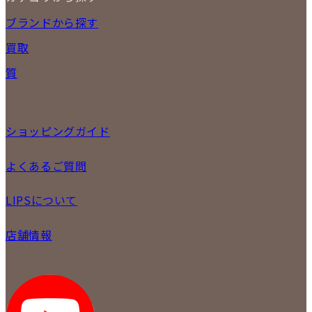
NEW ITEM
ブランドから探す
セール商品
買取
時計
バッグ
宅配買取
質
小物
店頭買取
ジュエリー
出張買取
特集
定額買取
委託販売
ショッピングガイド
LINE査定
メール査定
ご注文の手順
よくあるご質問
買取実績
商品について
配送・返品について
初めての方
お支払いについて
LIPSについて
商品について
保証について
買取について
会社概要
質について
店舗情報
各事業部の紹介
返品について
メディア掲載情報
LIPS 銀座店
採用情報
LIPS 新宿店
STAFFBLOG
LIPS 札幌パルコ店
SNS
LIPS 札幌白石店