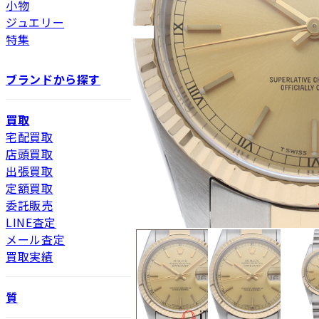
小物
ジュエリー
特集
ブランドから探す
買取
宅配買取
店頭買取
出張買取
定額買取
委託販売
LINE査定
メール査定
買取実績
質