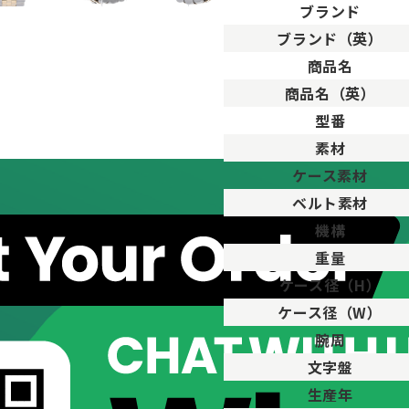
ブランド
ブランド（英）
。
商品名
用した程度、もしくは新品に近い状態の商品。
商品名（英）
ますが比較的程度の良い商品。
型番
が、キズや汚れが少なめで比較的状態の良い商品。
素材
、傷・汚れがあるが使用に支障が無い商品。
品。傷や汚れなどがあり、目立つ場合があります。
ケース素材
傷や汚れが多く目立つ場合があります。
ベルト素材
機構
重量
ケース径（H）
ケース径（W）
腕周
文字盤
生産年