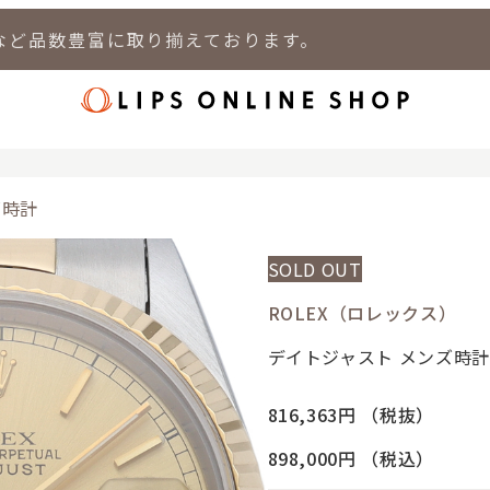
など品数豊富に取り揃えております。
店
LIPS 新宿店
LIPS 札幌パルコ店
LIPS 札幌白石店
LIPS 通
ズ時計
SOLD OUT
ROLEX（ロレックス）
デイトジャスト メンズ時計
816,363円
（税抜）
898,000円
（税込）