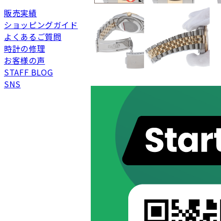
販売実績
新品
新品状態。
ショッピングガイド
未使用
展示品などの未使用品
よくあるご質問
SAランク
未使用同様品。数回使
時計の修理
Aランク
僅かな傷、汚れはあり
お客様の声
ABランク
少々使用感はあります
STAFF BLOG
Bランク
一般的な使用感があり
SNS
BCランク
とても使用感のある商
Cランク
色濃く使用感があり、