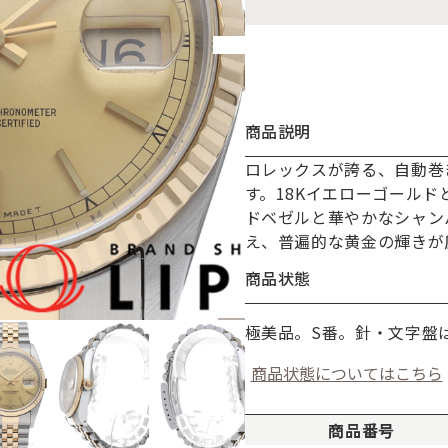
商品説明
ロレックスが誇る、自動巻き
お買い物を続ける
カートへ進む
す。18Kイエローゴール
ドベゼルと華やかなシャン
え、普遍的な黄金の輝きが
商品状態
極美品。S番。針・文字盤
商品状態についてはこちら
商品番号