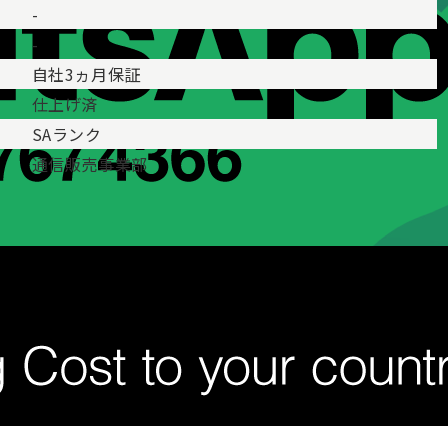
-
-
自社3ヵ月保証
仕上げ済
SAランク
通信販売事業部