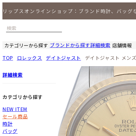
リップスオンラインショップ：ブランド時計、バッグ
ブランドから探す
詳細検索
カテゴリーから探す
店舗情報
時計
バッグ
小物
ジュエリー
セール商品
特集
LIPS 銀座
TOP
ロレックス
デイトジャスト
デイトジャスト メン
詳細検索
カテゴリから探す
NEW ITEM
セール商品
時計
バッグ