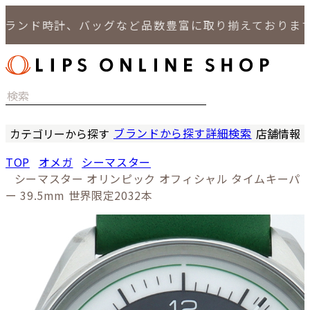
ンド時計、バッグなど品数豊富に取り揃えております。
ブランドから探す
詳細検索
カテゴリーから探す
店舗情報
時計
LIPS
TOP
オメガ
シーマスター
バッグ
LIPS
シーマスター オリンピック オフィシャル タイムキーパ
小物
LIPS 
ー 39.5mm 世界限定2032本
ジュエリー
LIPS 
セール商品
LIPS 通
特集