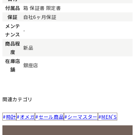
付属品
箱 保証書 限定書
保証
自社6ヶ月保証
メンテ
-
ナンス
商品程
新品
度
在庫店
銀座店
舗
関連カテゴリ
時計
オメガ
セール商品
シーマスター
MEN'S