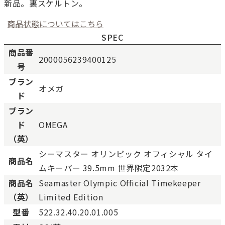
新品。裏スケルトン。
商品状態についてはこちら
SPEC
商品番
2000056239400125
号
新品
新品状態。
ブラン
オメガ
未使用
展示品などの未使用品。
ド
SAランク
未使用同様品。数回使用し
ブラン
Aランク
僅かな傷、汚れはあります
ド
OMEGA
ABランク
少々使用感はありますが、
（英）
Bランク
一般的な使用感があり、傷
シーマスター オリンピック オフィシャル タイ
BCランク
とても使用感のある商品。
商品名
ムキーパー 39.5mm 世界限定2032本
Cランク
色濃く使用感があり、傷や
商品名
Seamaster Olympic Official Timekeeper
（英）
Limited Edition
型番
522.32.40.20.01.005