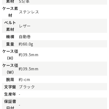
素材
SS/革
ケース素
ステンレス
材
ベルト
レザー
素材
機構
自動巻
重量
約60.0g
ケース径
約39.5mm
（H）
ケース径
約39.5mm
（W）
腕周
約-cm
文字盤
ブラック
生産年
-
保証書
-
日付