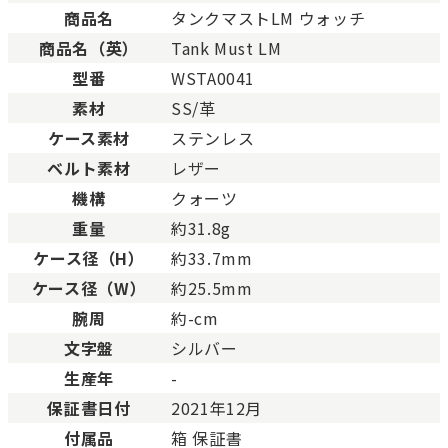
未使用
展示品などの未使用品。
商品名
タンクマストLM ウォッチ
SAランク
未使用同様品。数回使用し
商品名（英）
Tank Must LM
Aランク
僅かな傷、汚れはあります
型番
WSTA0041
ABランク
少々使用感はありますが、
素材
SS/革
Bランク
一般的な使用感があり、傷
BCランク
とても使用感のある商品。
ケース素材
ステンレス
Cランク
色濃く使用感があり、傷や
ベルト素材
レザー
機構
クォーツ
重量
約31.8g
ケース径（H）
約33.7mm
ケース径（W）
約25.5mm
腕周
約-cm
文字盤
シルバー
生産年
-
保証書日付
2021年12月
付属品
箱 保証書