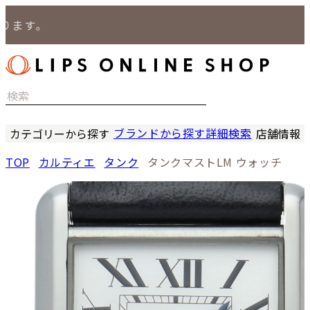
す。
ブランドから探す
詳細検索
カテゴリーから探す
店舗情報
時計
LIPS
TOP
カルティエ
タンク
タンクマストLM ウォッチ
バッグ
LIPS
小物
LIPS 
ジュエリー
LIPS 
セール商品
LIPS 通
特集