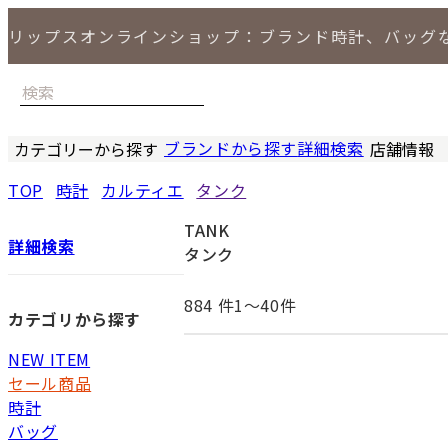
リップスオンラインショップ：ブランド時計、バッグ
ブランドから探す
詳細検索
カテゴリーから探す
店舗情報
時計
バッグ
小物
ジュエリー
セール商品
特集
LIPS 銀座
TOP
時計
カルティエ
タンク
TANK
詳細検索
タンク
884
件1〜40件
カテゴリから探す
NEW ITEM
セール商品
時計
バッグ