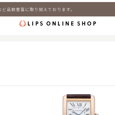
など品数豊富に取り揃えております。
店
LIPS 新宿店
LIPS 札幌パルコ店
LIPS 札幌白石店
LIPS 通