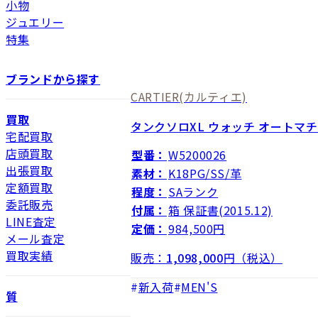
小物
ジュエリー
特集
ブランドから探す
CARTIER
(カルティエ)
買取
タンクソロXL ウォッチ オートマ
宅配買取
店頭買取
型番：
W5200026
出張買取
素材：
K18PG/SS/革
定額買取
程度：
SAランク
委託販売
付属：
箱 保証書(2015.12)
LINE査定
定価：
984,500円
メール査定
買取実績
販売：
1,098,000
円（税込）
新入荷
MEN'S
質