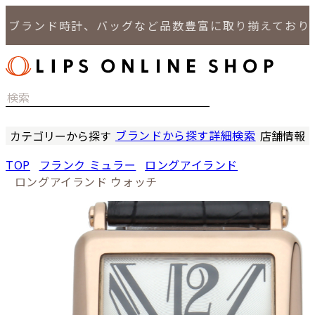
ブランド時計、バッグなど品数豊富に取り揃えておりま
ブランドから探す
詳細検索
カテゴリーから探す
店舗情報
時計
LIPS
TOP
フランク ミュラー
ロングアイランド
バッグ
LIPS
ロングアイランド ウォッチ
小物
LIPS 
ジュエリー
LIPS 
セール商品
LIPS 通
特集