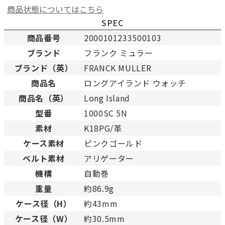
商品状態についてはこちら
SPEC
商品番号
2000101233500103
ブランド
フランク ミュラー
ブランド（英）
FRANCK MULLER
新品
新品状態。
商品名
ロングアイランド ウォッチ
未使用
展示品などの未使用品。
商品名（英）
Long Island
未使用同様品。数回使用した程度、もしくは新品
SAランク
態の商品。
型番
1000SC 5N
Aランク
僅かな傷、汚れはありますが比較的程度の良い商
素材
K18PG/革
少々使用感はありますが、キズや汚れが少なめで
ケース素材
ピンクゴールド
ABランク
態の良い商品。
ベルト素材
アリゲーター
一般的な使用感があり、傷・汚れがあるが使用に
Bランク
機構
自動巻
い商品。
重量
約86.9g
とても使用感のある商品。傷や汚れなどがあり、
BCランク
合があります。
ケース径（H）
約43mm
色濃く使用感があり、傷や汚れが多く目立つ場合
ケース径（W）
約30.5mm
Cランク