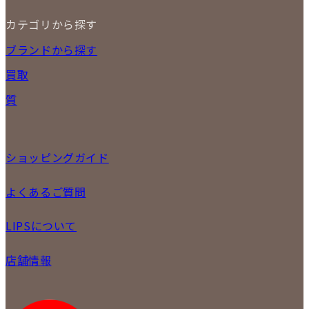
カテゴリから探す
NEW ITEM
ブランドから探す
セール商品
買取
時計
バッグ
宅配買取
質
小物
店頭買取
ジュエリー
出張買取
特集
定額買取
委託販売
ショッピングガイド
LINE査定
メール査定
ご注文の手順
よくあるご質問
買取実績
商品について
配送・返品について
初めての方
お支払いについて
LIPSについて
商品について
保証について
買取について
会社概要
質について
店舗情報
各事業部の紹介
返品について
メディア掲載情報
LIPS 銀座店
採用情報
LIPS 新宿店
STAFFBLOG