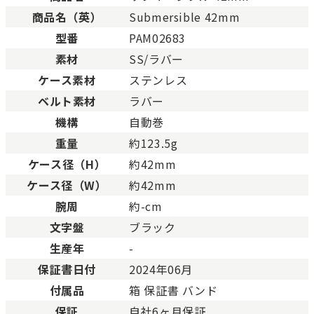
SAランク
未使用同様品。数回使用し
商品名（英）
Submersible 42mm
Aランク
僅かな傷、汚れはあります
型番
PAM02683
ABランク
少々使用感はありますが、
素材
SS/ラバー
Bランク
一般的な使用感があり、傷
BCランク
とても使用感のある商品。
ケース素材
ステンレス
Cランク
色濃く使用感があり、傷や
ベルト素材
ラバー
機構
自動巻
重量
約123.5g
ケース径（H）
約42mm
ケース径（W）
約42mm
腕周
約-cm
文字盤
ブラック
生産年
-
保証書日付
2024年06月
付属品
箱 保証書 バンド
保証
自社6ヶ月保証