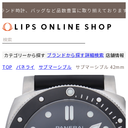
ド時計、バッグなど品数豊富に取り揃えております。
ブランドから探す
詳細検索
カテゴリーから探す
店舗情報
時計
LIPS
TOP
パネライ
サブマーシブル
サブマーシブル 42mm
バッグ
LIPS
小物
LIPS 
ジュエリー
LIPS 
セール商品
LIPS 通
特集