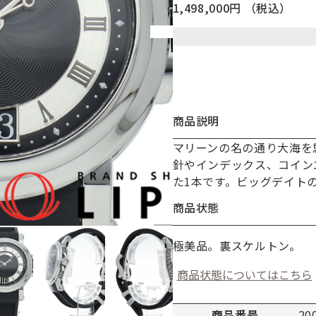
1,498,000円
（税込）
商品説明
マリーンの名の通り大海を
お買い物を続ける
カートへ進む
針やインデックス、コイン
た1本です。ビッグデイト
商品状態
極美品。裏スケルトン。
商品状態についてはこちら
商品番号
20