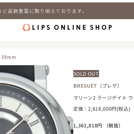
など品数豊富に取り揃えております。
店
LIPS 新宿店
LIPS 札幌パルコ店
LIPS 札幌白石店
LIPS 通
39mm
SOLD OUT
BREGUET（ブレゲ）
マリーン2 ラージデイト ウ
定価：2,618,000
円(税込)
1,361,818円
（税抜）