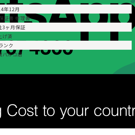
14年12月
 保証書 修理書
社3ヶ月保証
上げ済
Aランク
幌パルコ店