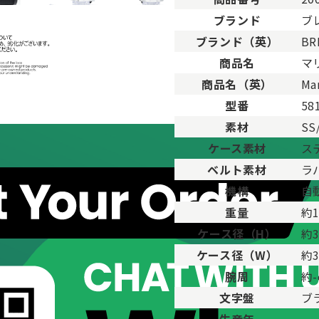
ブランド
ブ
ブランド（英）
BR
。
商品名
マ
用した程度、もしくは新品に近い状態の商品。
商品名（英）
Mar
ますが比較的程度の良い商品。
型番
58
が、キズや汚れが少なめで比較的状態の良い商品。
素材
S
、傷・汚れがあるが使用に支障が無い商品。
品。傷や汚れなどがあり、目立つ場合があります。
ケース素材
ス
傷や汚れが多く目立つ場合があります。
ベルト素材
ラ
機構
自
重量
約1
ケース径（H）
約
ケース径（W）
約
腕周
約-
文字盤
ブ