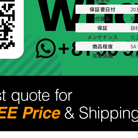
生産年
-
保証書日付
20
付属品
箱
保証
自
メンテナンス
仕
商品程度
S
在庫店舗
札