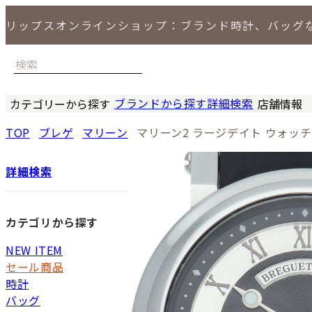
リップスオンラインショップ：ブランド時計、バッグ
ブランドから探す
詳細検索
カテゴリーから探す
店舗情報
時計
バッグ
小物
ジュエリー
セール商品
特集
LIPS 銀座
TOP
ブレゲ
マリーン
マリーン2 ラージデイト ウォッチ 
詳細検索
カテゴリから探す
NEW ITEM
セール商品
時計
バッグ