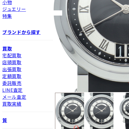
小物
ジュエリー
特集
ブランドから探す
買取
宅配買取
店頭買取
出張買取
定額買取
委託販売
LINE査定
メール査定
買取実績
質