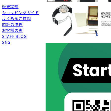
販売実績
新品
新品状態。
ショッピングガイド
未使用
展示品などの未使用品
よくあるご質問
時計の修理
SAランク
未使用同様品。数回使
お客様の声
Aランク
僅かな傷、汚れはあり
STAFF BLOG
ABランク
少々使用感はあります
SNS
Bランク
一般的な使用感があり
BCランク
とても使用感のある商
Cランク
色濃く使用感があり、