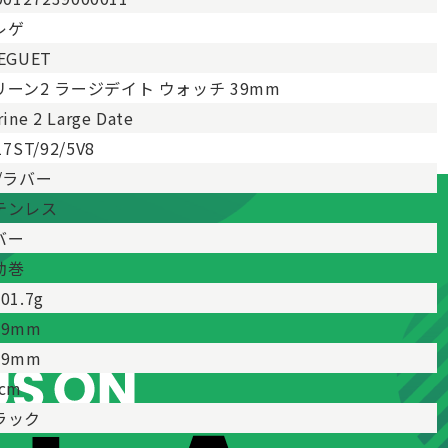
レゲ
EGUET
リーン2 ラージデイト ウォッチ 39mm
ine 2 Large Date
17ST/92/5V8
S/ラバー
テンレス
バー
動巻
01.7g
39mm
39mm
cm
ラック