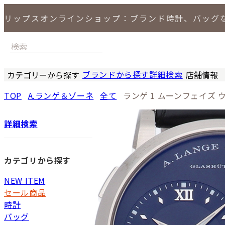
リップスオンラインショップ：ブランド時計、バッグ
ブランドから探す
詳細検索
カテゴリーから探す
店舗情報
時計
バッグ
小物
ジュエリー
セール商品
特集
LIPS 銀座
TOP
A.ランゲ＆ゾーネ
全て
ランゲ 1 ムーンフェイズ 
詳細検索
カテゴリから探す
NEW ITEM
セール商品
時計
バッグ