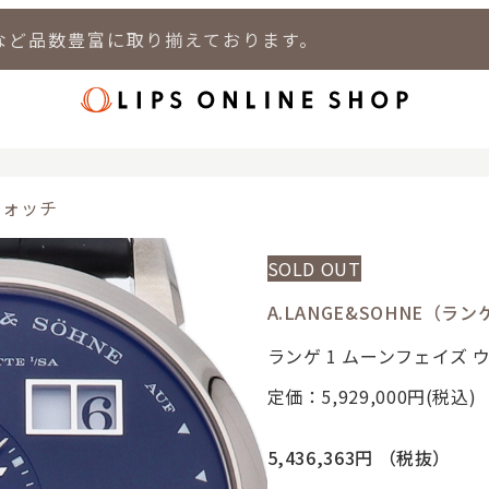
など品数豊富に取り揃えております。
店
LIPS 新宿店
LIPS 札幌パルコ店
LIPS 札幌白石店
LIPS 通
ウォッチ
SOLD OUT
A.LANGE&SOHNE（ラ
ランゲ 1 ムーンフェイズ 
定価：5,929,000
円(税込)
5,436,363円
（税抜）