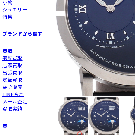
小物
ジュエリー
特集
ブランドから探す
買取
宅配買取
店頭買取
出張買取
定額買取
委託販売
LINE査定
メール査定
買取実績
質