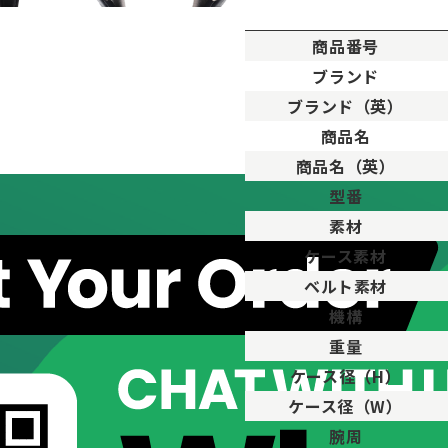
商品番号
ブランド
ブランド（英）
。
商品名
用した程度、もしくは新品に近い状態の商品。
商品名（英）
ますが比較的程度の良い商品。
型番
が、キズや汚れが少なめで比較的状態の良い商品。
素材
、傷・汚れがあるが使用に支障が無い商品。
品。傷や汚れなどがあり、目立つ場合があります。
ケース素材
傷や汚れが多く目立つ場合があります。
ベルト素材
機構
重量
ケース径（H）
ケース径（W）
腕周