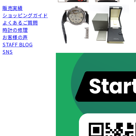
販売実績
ショッピングガイド
よくあるご質問
新品
新品状態。
時計の修理
未使用
展示品などの未使用品
お客様の声
STAFF BLOG
SAランク
未使用同様品。数回使
SNS
Aランク
僅かな傷、汚れはあり
ABランク
少々使用感はあります
Bランク
一般的な使用感があり
BCランク
とても使用感のある商
Cランク
色濃く使用感があり、