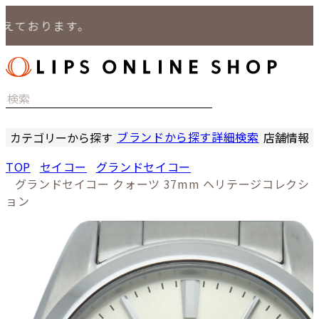
えております。
ブランドから探す
詳細検索
カテゴリーから探す
店舗情報
時計
LIPS
TOP
セイコー
グランドセイコー
バッグ
LIPS
グランドセイコー クォーツ 37mm ヘリテージコレクシ
小物
LIPS 
ョン
ジュエリー
LIPS 
セール商品
LIPS 通
特集