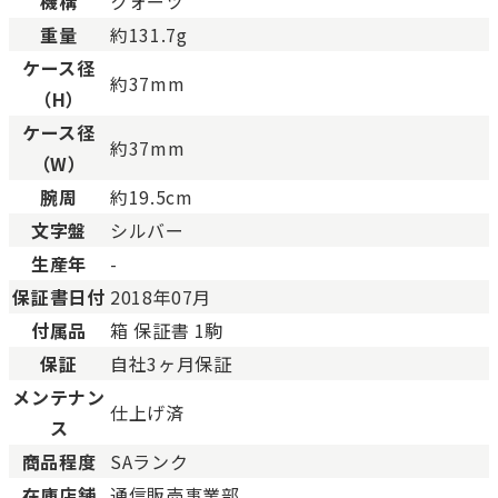
機構
クォーツ
色濃く使用感があり、傷や汚れが多く目立つ場合
Cランク
す。
重量
約131.7g
ケース径
約37mm
（H）
ケース径
約37mm
（W）
腕周
約19.5cm
文字盤
シルバー
生産年
-
保証書日付
2018年07月
付属品
箱 保証書 1駒
保証
自社3ヶ月保証
メンテナン
仕上げ済
ス
商品程度
SAランク
在庫店舗
通信販売事業部