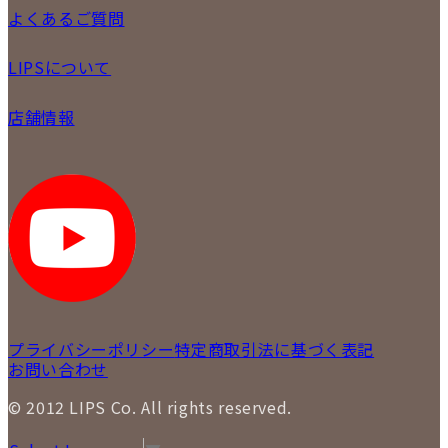
メール査定
ご注文の手順
よくあるご質問
買取実績
商品について
配送・返品について
初めての方
お支払いについて
LIPSについて
商品について
保証について
買取について
会社概要
質について
店舗情報
各事業部の紹介
返品について
メディア掲載情報
LIPS 銀座店
採用情報
LIPS 新宿店
STAFFBLOG
LIPS 札幌パルコ店
SNS
LIPS 札幌白石店
LIPS 通信販売事業部
プライバシーポリシー
特定商取引法に基づく表記
お問い合わせ
© 2012 LIPS Co. All rights reserved.