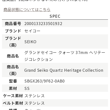
商品状態についてはこちら
SPEC
商品番号
2000133233501932
ブランド
セイコー
ブランド
新品
新品状態。
SEIKO
（英）
未使用
展示品などの未使用品。
グランドセイコー クォーツ 37mm ヘリテー
未使用同様品。数回使用した程度、もしくは新品
商品名
SAランク
ジコレクション
態の商品。
商品名
Aランク
僅かな傷、汚れはありますが比較的程度の良い商
Grand Seiko Quartz Heritage Collection
少々使用感はありますが、キズや汚れが少なめで
（英）
ABランク
態の良い商品。
型番
SBGX263/9F62-0AB0
一般的な使用感があり、傷・汚れがあるが使用に
素材
SS
Bランク
い商品。
ケース素材
ステンレス
とても使用感のある商品。傷や汚れなどがあり、
BCランク
ベルト素材
ステンレス
合があります。