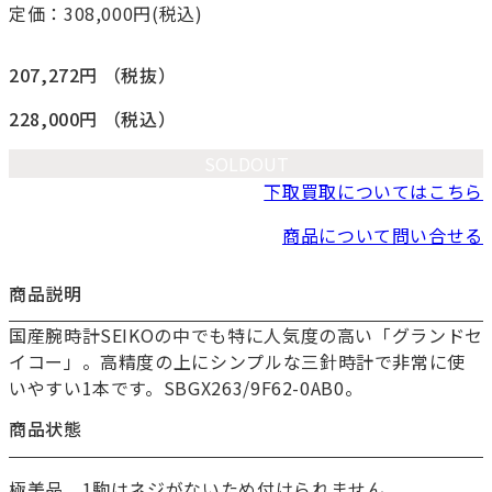
定価：308,000
円(税込)
207,272円
（税抜）
228,000円
（税込）
SOLDOUT
下取買取についてはこちら
商品について問い合せる
商品説明
国産腕時計SEIKOの中でも特に人気度の高い「グランドセ
お買い物を続ける
イコー」。高精度の上にシンプルな三針時計で非常に使
カートへ進む
いやすい1本です。SBGX263/9F62-0AB0。
商品状態
極美品。1駒はネジがないため付けられません。