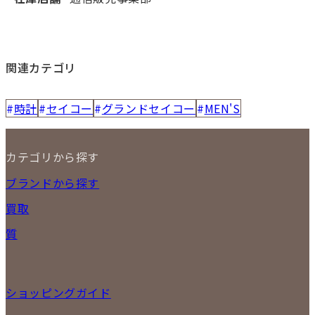
関連カテゴリ
時計
セイコー
グランドセイコー
MEN'S
カテゴリから探す
NEW ITEM
ブランドから探す
セール商品
買取
時計
バッグ
宅配買取
質
小物
店頭買取
ジュエリー
出張買取
特集
定額買取
委託販売
ショッピングガイド
LINE査定