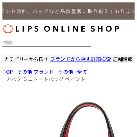
ンド時計、バッグなど品数豊富に取り揃えております。
ブランドから探す
詳細検索
カテゴリーから探す
店舗情報
時計
LIPS
TOP
その他 ブランド
その他
全て
バッグ
LIPS
カバタ ミニトートバッグ ペイント
小物
LIPS 
ジュエリー
LIPS 
セール商品
LIPS 通
特集