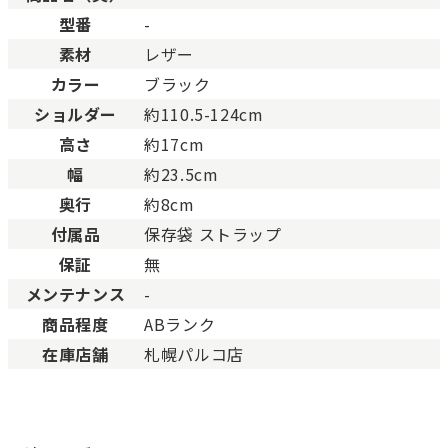
Aランク
僅かな傷、汚れはあります
型番
-
ABランク
少々使用感はありますが、
素材
レザー
Bランク
一般的な使用感があり、傷
BCランク
とても使用感のある商品。
カラー
ブラック
Cランク
色濃く使用感があり、傷や
ショルダー
約110.5-124cm
高さ
約17cm
幅
約23.5cm
奥行
約8cm
付属品
保存袋 ストラップ
保証
無
メンテナンス
-
商品程度
ABランク
在庫店舗
札幌パルコ店