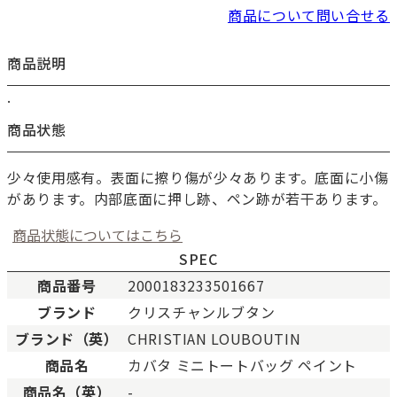
商品について問い合せる
商品説明
.
商品状態
少々使用感有。表面に擦り傷が少々あります。底面に小傷
があります。内部底面に押し跡、ペン跡が若干あります。
商品状態についてはこちら
SPEC
商品番号
2000183233501667
ブランド
クリスチャンルブタン
新品
新品状態。
ブランド（英）
CHRISTIAN LOUBOUTIN
未使用
展示品などの未使用品。
商品名
カバタ ミニトートバッグ ペイント
SAランク
未使用同様品。数回使用し
商品名（英）
-