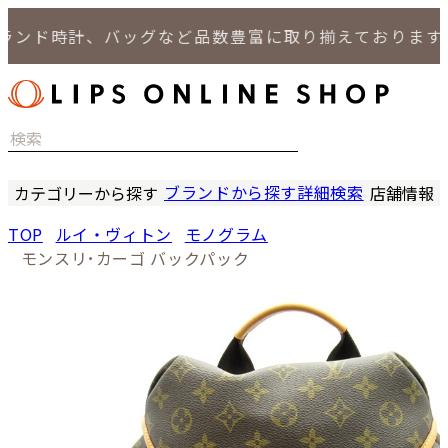
ンド時計、バッグなど品数豊富に取り揃えております。
ブランドから探す
詳細検索
カテゴリーから探す
店舗情報
時計
LIPS
TOP
ルイ・ヴィトン
モノグラム
バッグ
LIPS
モンスリ･カーゴ バックパック
小物
LIPS 
ジュエリー
LIPS 
セール商品
LIPS 通
特集