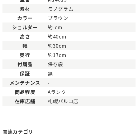
ABランク
少々使用感はありますが、
素材
モノグラム
Bランク
一般的な使用感があり、傷
BCランク
とても使用感のある商品。
カラー
ブラウン
Cランク
色濃く使用感があり、傷や
ショルダー
約-cm
高さ
約40cm
幅
約30cm
奥行
約17cm
付属品
保存袋
保証
無
メンテナンス
-
商品程度
Aランク
在庫店舗
札幌パルコ店
関連カテゴリ