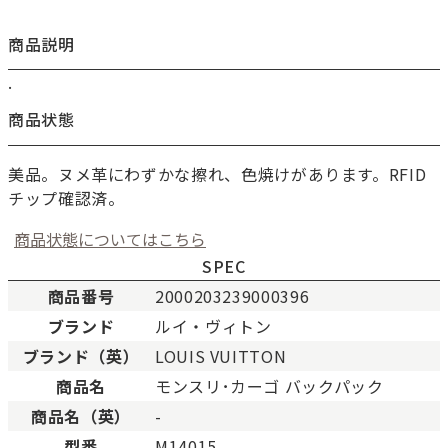
商品説明
.
商品状態
美品。ヌメ革にわずかな擦れ、色焼けがあります。RFID
チップ確認済。
商品状態についてはこちら
SPEC
商品番号
2000203239000396
ブランド
ルイ・ヴィトン
新品
新品状態。
ブランド（英）
LOUIS VUITTON
未使用
展示品などの未使用品。
商品名
モンスリ･カーゴ バックパック
SAランク
未使用同様品。数回使用し
商品名（英）
-
Aランク
僅かな傷、汚れはあります
型番
M14015