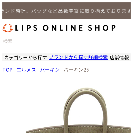
ンド時計、バッグなど品数豊富に取り揃えております。
ブランドから探す
詳細検索
カテゴリーから探す
店舗情報
時計
LIPS
TOP
エルメス
バーキン
バーキン25
バッグ
LIPS
小物
LIPS 
ジュエリー
LIPS 
セール商品
LIPS 通
特集