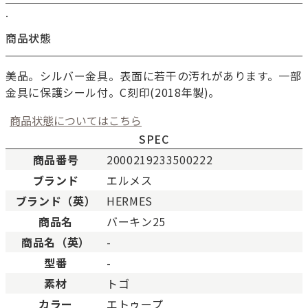
.
商品状態
美品。シルバー金具。表面に若干の汚れがあります。一部
金具に保護シール付。C刻印(2018年製)。
商品状態についてはこちら
SPEC
商品番号
2000219233500222
ブランド
エルメス
新品
新品状態。
ブランド（英）
HERMES
未使用
展示品などの未使用品。
商品名
バーキン25
SAランク
未使用同様品。数回使用し
商品名（英）
-
Aランク
僅かな傷、汚れはあります
型番
-
ABランク
少々使用感はありますが、
素材
トゴ
Bランク
一般的な使用感があり、傷
BCランク
とても使用感のある商品。
カラー
エトゥープ