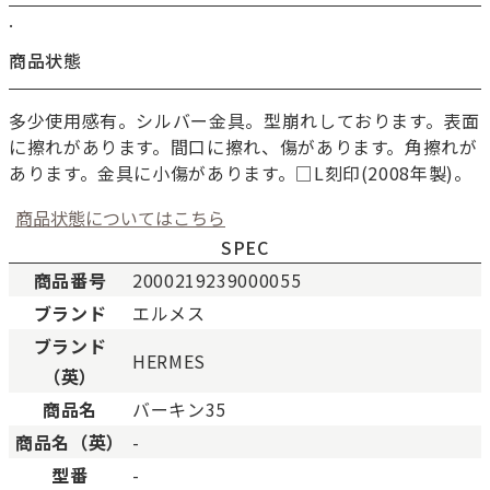
.
商品状態
多少使用感有。シルバー金具。型崩れしております。表面
に擦れがあります。間口に擦れ、傷があります。角擦れが
あります。金具に小傷があります。□L刻印(2008年製)。
商品状態についてはこちら
SPEC
商品番号
2000219239000055
ブランド
エルメス
新品
新品状態。
ブランド
HERMES
未使用
展示品などの未使用品。
（英）
SAランク
未使用同様品。数回使用し
商品名
バーキン35
Aランク
僅かな傷、汚れはあります
商品名（英）
-
ABランク
少々使用感はありますが、
型番
-
Bランク
一般的な使用感があり、傷