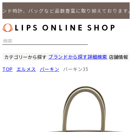
ド時計、バッグなど品数豊富に取り揃えております。
ブランドから探す
詳細検索
カテゴリーから探す
店舗情報
時計
LIPS
TOP
エルメス
バーキン
バーキン35
バッグ
LIPS
小物
LIPS 
ジュエリー
LIPS 
セール商品
LIPS 通
特集