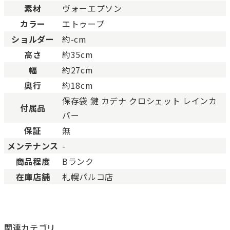
素材
ヴォーエプソン
BCランク
とても使用感のある商品。
Cランク
色濃く使用感があり、傷や
カラー
エトゥープ
ショルダー
約-cm
高さ
約35cm
幅
約27cm
奥行
約18cm
保存袋 鍵 カデナ クロシェット レインカ
付属品
バー
保証
無
メンテナンス
-
商品程度
Bランク
在庫店舗
札幌パルコ店
関連カテゴリ