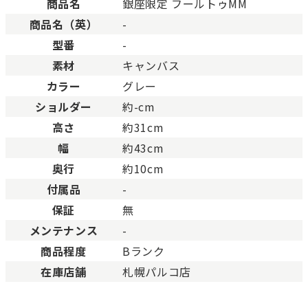
商品名
銀座限定 フールトゥMM
未使用
展示品などの未使用品。
商品名（英）
-
未使用同様品。数回使用した程度、もしくは新品
SAランク
態の商品。
型番
-
Aランク
僅かな傷、汚れはありますが比較的程度の良い商
素材
キャンバス
少々使用感はありますが、キズや汚れが少なめで
カラー
グレー
ABランク
態の良い商品。
ショルダー
約-cm
一般的な使用感があり、傷・汚れがあるが使用に
Bランク
高さ
約31cm
い商品。
幅
約43cm
とても使用感のある商品。傷や汚れなどがあり、
BCランク
合があります。
奥行
約10cm
色濃く使用感があり、傷や汚れが多く目立つ場合
付属品
-
Cランク
す。
保証
無
メンテナンス
-
商品程度
Bランク
在庫店舗
札幌パルコ店