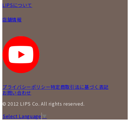
初めての方
お支払いについて
LIPSについて
商品について
保証について
買取について
会社概要
質について
店舗情報
各事業部の紹介
返品について
メディア掲載情報
LIPS 銀座店
採用情報
LIPS 新宿店
STAFFBLOG
LIPS 札幌パルコ店
SNS
LIPS 札幌白石店
LIPS 通信販売事業部
プライバシーポリシー
特定商取引法に基づく表記
お問い合わせ
© 2012 LIPS Co. All rights reserved.
Select Language
▼