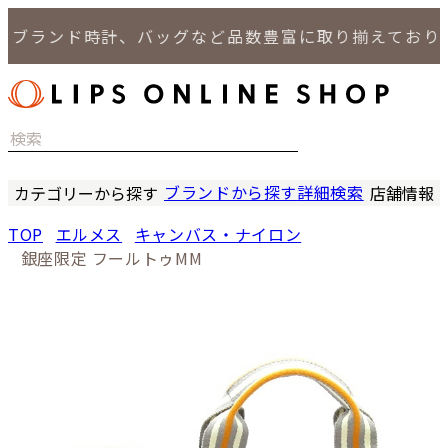
ブランド時計、バッグなど品数豊富に取り揃えておりま
ブランドから探す
詳細検索
カテゴリーから探す
店舗情報
時計
LIPS
TOP
エルメス
キャンバス・ナイロン
バッグ
LIPS
銀座限定 フールトゥMM
小物
LIPS 
ジュエリー
LIPS 
セール商品
LIPS 通
特集