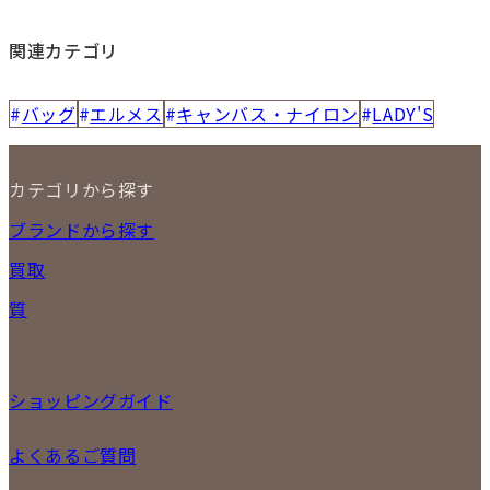
関連カテゴリ
バッグ
エルメス
キャンバス・ナイロン
LADY'S
カテゴリから探す
NEW ITEM
ブランドから探す
セール商品
買取
時計
バッグ
宅配買取
質
小物
店頭買取
ジュエリー
出張買取
特集
定額買取
委託販売
ショッピングガイド
LINE査定
メール査定
ご注文の手順
よくあるご質問
買取実績
商品について
配送・返品について