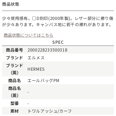
商品状態
少々使用感有。□D刻印(2000年製)。レザー部分に擦り傷
が少々あります。キャンバス地に若干の擦れがあります。
商品状態についてはこちら
SPEC
商品番号
2000228233500318
ブランド
エルメス
新品
新品状態。
ブランド
HERMES
未使用
展示品などの未使用品。
（英）
SAランク
未使用同様品。数回使用し
商品名
エールバッグPM
Aランク
僅かな傷、汚れはあります
商品名
ABランク
少々使用感はありますが、
-
（英）
Bランク
一般的な使用感があり、傷
型番
-
BCランク
とても使用感のある商品。
素材
トワルアッシュ/カーフ
Cランク
色濃く使用感があり、傷や