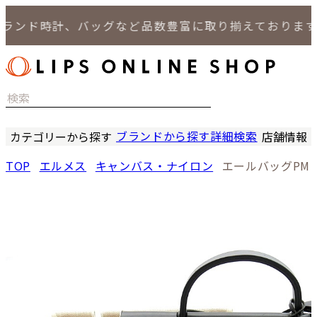
ンド時計、バッグなど品数豊富に取り揃えております。
ブランドから探す
詳細検索
カテゴリーから探す
店舗情報
時計
LIPS
TOP
エルメス
キャンバス・ナイロン
エールバッグPM
バッグ
LIPS
小物
LIPS 
ジュエリー
LIPS 
セール商品
LIPS 通
特集