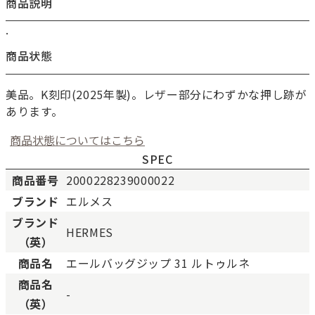
商品説明
.
商品状態
美品。K刻印(2025年製)。レザー部分にわずかな押し跡が
あります。
商品状態についてはこちら
SPEC
商品番号
2000228239000022
ブランド
エルメス
新品
新品状態。
ブランド
HERMES
未使用
展示品などの未使用品。
（英）
SAランク
未使用同様品。数回使用し
商品名
エールバッグジップ 31 ルトゥルネ
Aランク
僅かな傷、汚れはあります
商品名
ABランク
少々使用感はありますが、
-
（英）
Bランク
一般的な使用感があり、傷