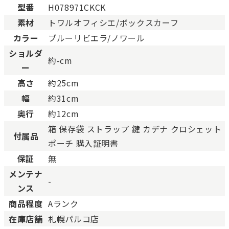
型番
H078971CKCK
BCランク
とても使用感のある商品。
素材
トワルオフィシエ/ボックスカーフ
Cランク
色濃く使用感があり、傷や
カラー
ブルーリビエラ/ノワール
ショルダ
約-cm
ー
高さ
約25cm
幅
約31cm
奥行
約12cm
箱 保存袋 ストラップ 鍵 カデナ クロシェット
付属品
ポーチ 購入証明書
保証
無
メンテナ
-
ンス
商品程度
Aランク
在庫店舗
札幌パルコ店