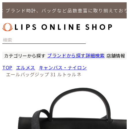
ブランド時計、バッグなど品数豊富に取り揃えておりま
ブランドから探す
詳細検索
カテゴリーから探す
店舗情報
時計
LIPS
TOP
エルメス
キャンバス・ナイロン
バッグ
LIPS
エールバッグジップ 31 ルトゥルネ
小物
LIPS 
ジュエリー
LIPS 
セール商品
LIPS 通
特集