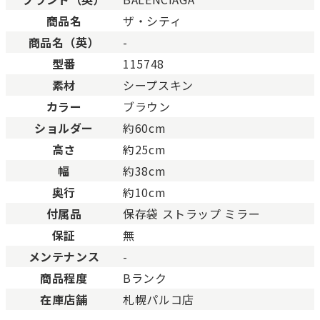
新品
新品状態。
商品名
ザ・シティ
未使用
展示品などの未使用品。
商品名（英）
-
未使用同様品。数回使用した程度、もしくは新品
SAランク
態の商品。
型番
115748
Aランク
僅かな傷、汚れはありますが比較的程度の良い商
素材
シープスキン
少々使用感はありますが、キズや汚れが少なめで
カラー
ブラウン
ABランク
態の良い商品。
ショルダー
約60cm
一般的な使用感があり、傷・汚れがあるが使用に
Bランク
高さ
約25cm
い商品。
幅
約38cm
とても使用感のある商品。傷や汚れなどがあり、
BCランク
合があります。
奥行
約10cm
色濃く使用感があり、傷や汚れが多く目立つ場合
付属品
保存袋 ストラップ ミラー
Cランク
す。
保証
無
メンテナンス
-
商品程度
Bランク
在庫店舗
札幌パルコ店