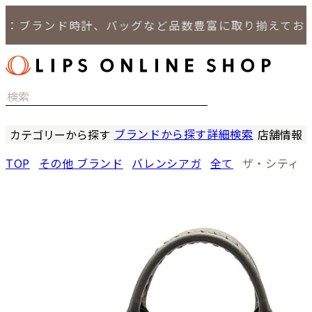
：ブランド時計、バッグなど品数豊富に取り揃えており
ブランドから探す
詳細検索
カテゴリーから探す
店舗情報
時計
LIPS
TOP
その他 ブランド
バレンシアガ
全て
ザ・シティ
バッグ
LIPS
小物
LIPS 
ジュエリー
LIPS 
セール商品
LIPS 通
特集