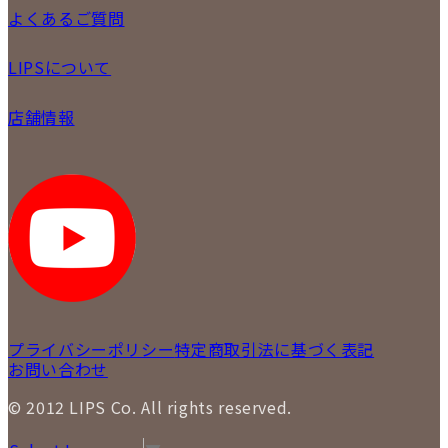
メール査定
ご注文の手順
よくあるご質問
買取実績
商品について
配送・返品について
初めての方
お支払いについて
LIPSについて
商品について
保証について
買取について
会社概要
質について
店舗情報
各事業部の紹介
返品について
メディア掲載情報
LIPS 銀座店
採用情報
LIPS 新宿店
STAFFBLOG
LIPS 札幌パルコ店
SNS
LIPS 札幌白石店
LIPS 通信販売事業部
プライバシーポリシー
特定商取引法に基づく表記
お問い合わせ
© 2012 LIPS Co. All rights reserved.