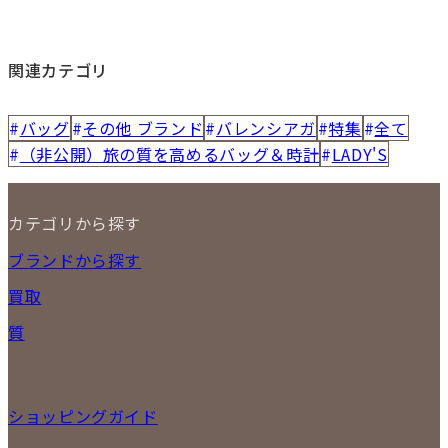
関連カテゴリ
バッグ
その他 ブランド
バレンシアガ
特集
全て
（非公開）旅の質を高めるバッグ＆時計
LADY'S
カテゴリから探す
NEW ITEM
ブランドから探す
セール商品
買取
時計
バッグ
宅配買取
質
小物
店頭買取
ジュエリー
出張買取
特集
定額買取
委託販売
ショッピングガイド
LINE査定