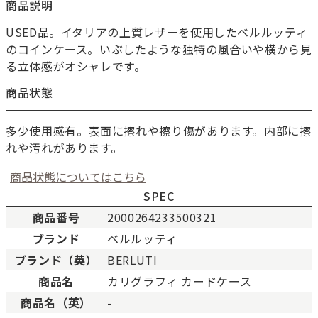
商品説明
USED品。イタリアの上質レザーを使用したベルルッティ
のコインケース。いぶしたような独特の風合いや横から見
る立体感がオシャレです。
商品状態
多少使用感有。表面に擦れや擦り傷があります。内部に擦
れや汚れがあります。
商品状態についてはこちら
SPEC
商品番号
2000264233500321
ブランド
ベルルッティ
新品
新品状態。
ブランド（英）
BERLUTI
未使用
展示品などの未使用品。
商品名
カリグラフィ カードケース
SAランク
未使用同様品。数回使用し
商品名（英）
-
Aランク
僅かな傷、汚れはあります