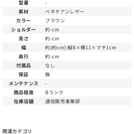
型番
-
ABランク
少々使用感はありますが、
素材
ベネチアンレザー
Bランク
一般的な使用感があり、傷
BCランク
とても使用感のある商品。
カラー
ブラウン
Cランク
色濃く使用感があり、傷や
ショルダー
約-cm
高さ
約-cm
幅
約(約cm):縦8×横11×マチ1cm
奥行
約-cm
付属品
なし
保証
無
メンテナンス
-
商品程度
Bランク
在庫店舗
通信販売事業部
関連カテゴリ