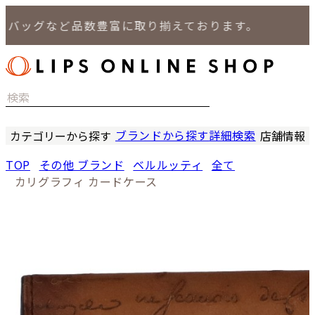
ッグなど品数豊富に取り揃えております。
ブランドから探す
詳細検索
カテゴリーから探す
店舗情報
時計
LIPS
TOP
その他 ブランド
ベルルッティ
全て
バッグ
LIPS
カリグラフィ カードケース
小物
LIPS 
ジュエリー
LIPS 
セール商品
LIPS 通
特集