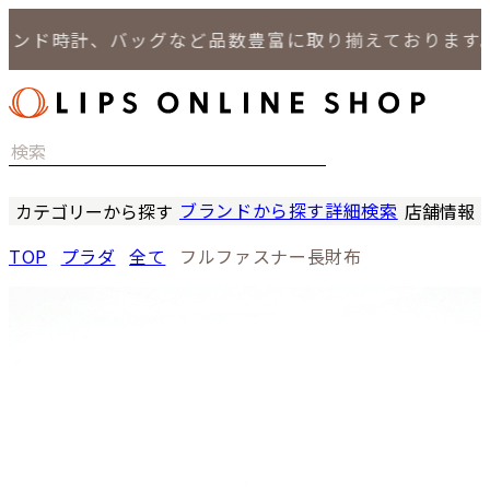
ド時計、バッグなど品数豊富に取り揃えております。
ブランドから探す
詳細検索
カテゴリーから探す
店舗情報
時計
LIPS
TOP
プラダ
全て
フルファスナー長財布
バッグ
LIPS
小物
LIPS 
ジュエリー
LIPS 
セール商品
LIPS 通
特集