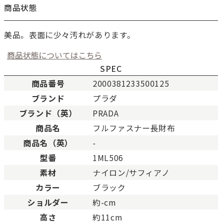
商品状態
美品。表面に少々汚れがあります。
商品状態についてはこちら
SPEC
商品番号
2000381233500125
ブランド
プラダ
新品
新品状態。
ブランド（英）
PRADA
未使用
展示品などの未使用品。
商品名
フルファスナー長財布
SAランク
未使用同様品。数回使用し
商品名（英）
-
Aランク
僅かな傷、汚れはあります
型番
1ML506
ABランク
少々使用感はありますが、
素材
ナイロン/サフィアノ
Bランク
一般的な使用感があり、傷
BCランク
とても使用感のある商品。
カラー
ブラック
Cランク
色濃く使用感があり、傷や
ショルダー
約-cm
高さ
約11cm