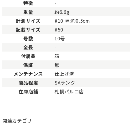
BCランク
とても使用感のある商品。
特徴
-
Cランク
色濃く使用感があり、傷や
重量
約6.6g
計測サイズ
#10 幅:約0.5cm
記載サイズ
#50
号数
10号
全長
-
付属品
箱
保証
無
メンテナンス
仕上げ済
商品程度
SAランク
在庫店舗
札幌パルコ店
関連カテゴリ