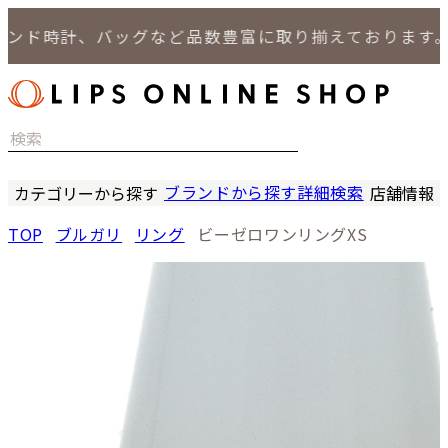
ド時計、バッグなど品数豊富に取り揃えております。
ブランドから探す
詳細検索
カテゴリーから探す
店舗情報
時計
LIPS
TOP
ブルガリ
リング
ビーゼロワンリングXS
バッグ
LIPS
小物
LIPS 
ジュエリー
LIPS 
セール商品
LIPS 通
特集