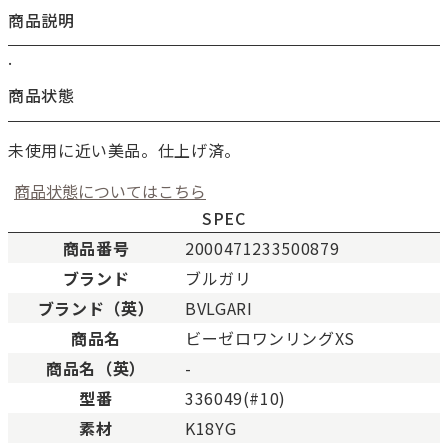
商品説明
.
商品状態
未使用に近い美品。仕上げ済。
商品状態についてはこちら
SPEC
商品番号
2000471233500879
ブランド
ブルガリ
新品
新品状態。
ブランド（英）
BVLGARI
未使用
展示品などの未使用品。
商品名
ビーゼロワンリングXS
SAランク
未使用同様品。数回使用し
商品名（英）
-
Aランク
僅かな傷、汚れはあります
型番
336049(#10)
ABランク
少々使用感はありますが、
素材
K18YG
Bランク
一般的な使用感があり、傷