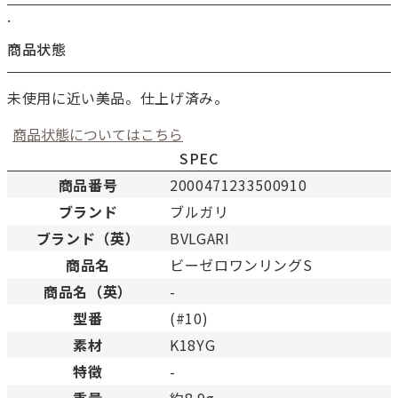
.
商品状態
未使用に近い美品。仕上げ済み。
商品状態についてはこちら
SPEC
商品番号
2000471233500910
ブランド
ブルガリ
新品
新品状態。
ブランド（英）
BVLGARI
未使用
展示品などの未使用品。
商品名
ビーゼロワンリングS
SAランク
未使用同様品。数回使用し
商品名（英）
-
Aランク
僅かな傷、汚れはあります
型番
(#10)
ABランク
少々使用感はありますが、
素材
K18YG
Bランク
一般的な使用感があり、傷
BCランク
とても使用感のある商品。
特徴
-
Cランク
色濃く使用感があり、傷や
重量
約8.9g