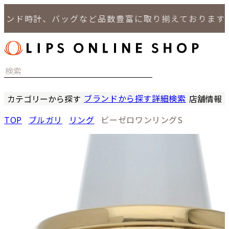
ド時計、バッグなど品数豊富に取り揃えております。
ブランドから探す
詳細検索
カテゴリーから探す
店舗情報
時計
LIPS
TOP
ブルガリ
リング
ビーゼロワンリングS
バッグ
LIPS
小物
LIPS 
ジュエリー
LIPS 
セール商品
LIPS 通
特集