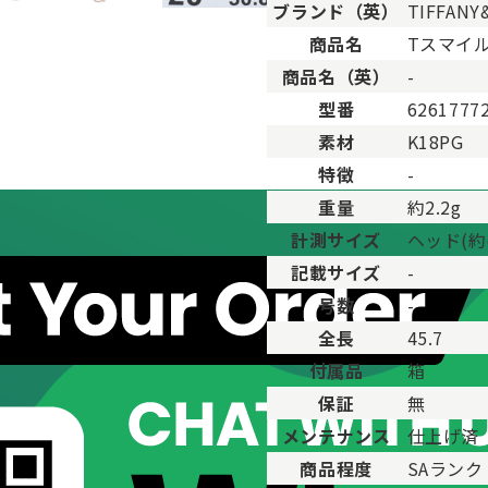
ブランド（英）
TIFFANY
。
商品名
Tスマイ
用した程度、もしくは新品に近い状態の商品。
商品名（英）
-
ますが比較的程度の良い商品。
型番
62617772
が、キズや汚れが少なめで比較的状態の良い商品。
素材
K18PG
、傷・汚れがあるが使用に支障が無い商品。
品。傷や汚れなどがあり、目立つ場合があります。
特徴
-
傷や汚れが多く目立つ場合があります。
重量
約2.2g
計測サイズ
ヘッド(約c
記載サイズ
-
号数
-
全長
45.7
付属品
箱
保証
無
メンテナンス
仕上げ済
商品程度
SAランク