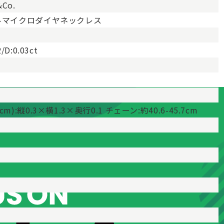
&Co.
ルマイクロダイヤネックレス
/D:0.03ct
m):縦0.3×横1.3×奥行0.1 チェーン:約40.6-45.7cm