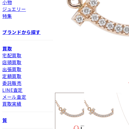
小物
ジュエリー
特集
ブランドから探す
買取
宅配買取
店頭買取
出張買取
定額買取
委託販売
LINE査定
メール査定
買取実績
質
新品
新品状態。