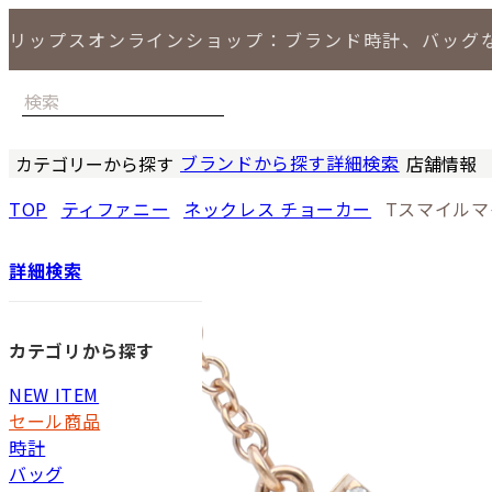
リップスオンラインショップ：ブランド時計、バッグ
ブランドから探す
詳細検索
カテゴリーから探す
店舗情報
時計
バッグ
小物
ジュエリー
セール商品
特集
LIPS 銀座
TOP
ティファニー
ネックレス チョーカー
Tスマイル
詳細検索
カテゴリから探す
NEW ITEM
セール商品
時計
バッグ