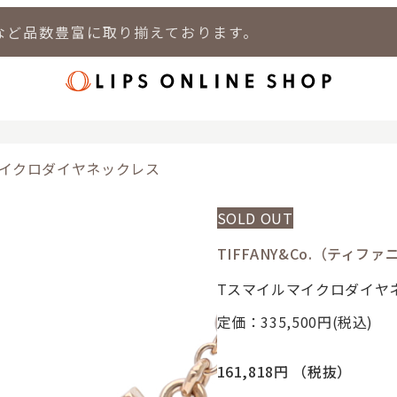
など品数豊富に取り揃えております。
店
LIPS 新宿店
LIPS 札幌パルコ店
LIPS 札幌白石店
LIPS 通
マイクロダイヤネックレス
SOLD OUT
TIFFANY&Co.（ティファ
Tスマイルマイクロダイヤ
定価：335,500
円(税込)
161,818円
（税抜）