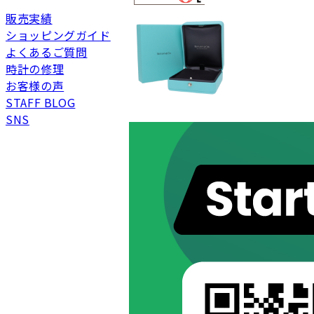
未使用
展示品などの未使用品
販売実績
ショッピングガイド
SAランク
未使用同様品。数回使
よくあるご質問
Aランク
僅かな傷、汚れはあり
時計の修理
ABランク
少々使用感はあります
お客様の声
Bランク
一般的な使用感があり
STAFF BLOG
BCランク
とても使用感のある商
SNS
Cランク
色濃く使用感があり、