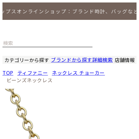
ップスオンラインショップ：ブランド時計、バッグなど
ブランドから探す
詳細検索
カテゴリーから探す
店舗情報
時計
LIPS
TOP
ティファニー
ネックレス チョーカー
バッグ
LIPS
ビーンズネックレス
小物
LIPS 
ジュエリー
LIPS 
セール商品
LIPS 通
特集