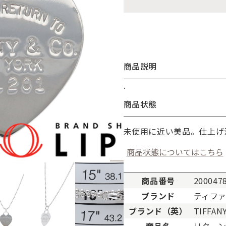
商品説明
.
お買い物を続ける
カートへ進む
商品状態
未使用に近い美品。仕上げ
商品状態についてはこちら
商品番号
200047
ブランド
ティフ
ブランド（英）
TIFFAN
。