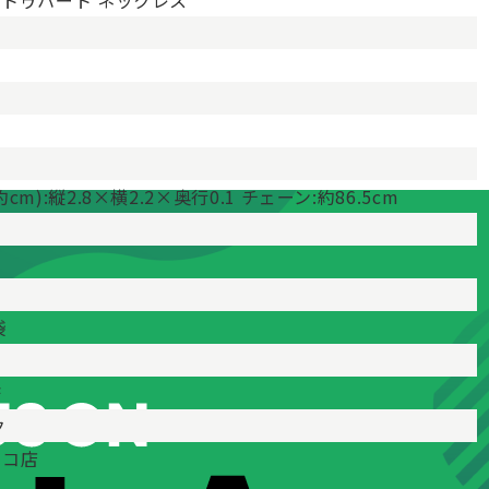
トゥハート ネックレス
cm):縦2.8×横2.2×奥行0.1 チェーン:約86.5cm
袋
済
ク
ルコ店