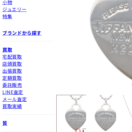
小物
ジュエリー
特集
ブランドから探す
買取
宅配買取
店頭買取
出張買取
定額買取
委託販売
LINE査定
メール査定
買取実績
新品
新品状態。
質
未使用
展示品などの未使用品