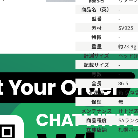
商品名
リターン
用した程度、もしくは新品に近い状態の商品。
商品名（英）
-
ますが比較的程度の良い商品。
型番
-
が、キズや汚れが少なめで比較的状態の良い商品。
素材
SV925
、傷・汚れがあるが使用に支障が無い商品。
品。傷や汚れなどがあり、目立つ場合があります。
特徴
-
傷や汚れが多く目立つ場合があります。
重量
約23.9g
計測サイズ
ヘッド(約
記載サイズ
-
号数
-
全長
86.5
付属品
箱 保存
保証
無
メンテナンス
仕上げ
商品程度
SAラン
在庫店舗
札幌パ