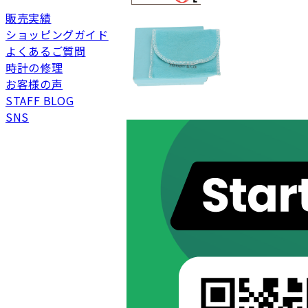
SAランク
未使用同様品。数回使
販売実績
Aランク
僅かな傷、汚れはあり
ショッピングガイド
ABランク
少々使用感はあります
よくあるご質問
Bランク
一般的な使用感があり
時計の修理
BCランク
とても使用感のある商
お客様の声
STAFF BLOG
Cランク
色濃く使用感があり、
SNS