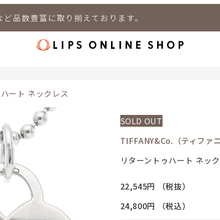
など品数豊富に取り揃えております。
店
LIPS 新宿店
LIPS 札幌パルコ店
LIPS 札幌白石店
LIPS 通
ハート ネックレス
SOLD OUT
TIFFANY&Co.（ティファ
リターントゥハート ネッ
22,545円
（税抜）
24,800円
（税込）