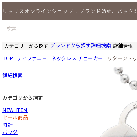
リップスオンラインショップ：ブランド時計、バッグ
ブランドから探す
詳細検索
カテゴリーから探す
店舗情報
時計
バッグ
小物
ジュエリー
セール商品
特集
LIPS 銀座
TOP
ティファニー
ネックレス チョーカー
リターントゥ
詳細検索
カテゴリから探す
NEW ITEM
セール商品
時計
バッグ