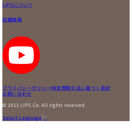
初めての方
お支払いについて
LIPSについて
商品について
保証について
買取について
会社概要
質について
店舗情報
各事業部の紹介
返品について
メディア掲載情報
LIPS 銀座店
採用情報
LIPS 新宿店
STAFFBLOG
LIPS 札幌パルコ店
SNS
LIPS 札幌白石店
LIPS 通信販売事業部
プライバシーポリシー
特定商取引法に基づく表記
お問い合わせ
© 2012 LIPS Co. All rights reserved.
Select Language
▼