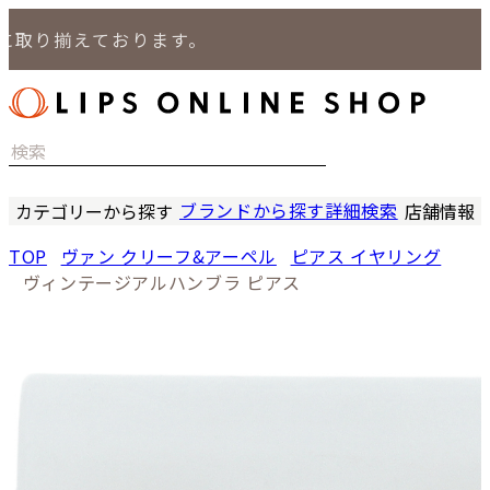
取り揃えております。
ブランドから探す
詳細検索
カテゴリーから探す
店舗情報
時計
LIPS
TOP
ヴァン クリーフ&アーペル
ピアス イヤリング
バッグ
LIPS
ヴィンテージアルハンブラ ピアス
小物
LIPS 
ジュエリー
LIPS 
セール商品
LIPS 通
特集