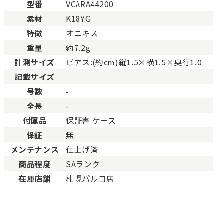
態の商品。
型番
VCARA44200
Aランク
僅かな傷、汚れはありますが比較的程度の良い商
素材
K18YG
少々使用感はありますが、キズや汚れが少なめで
特徴
オニキス
ABランク
態の良い商品。
重量
約7.2g
一般的な使用感があり、傷・汚れがあるが使用に
Bランク
計測サイズ
ピアス:(約cm)縦1.5×横1.5×奥行1.0
い商品。
記載サイズ
-
とても使用感のある商品。傷や汚れなどがあり、
BCランク
合があります。
号数
-
色濃く使用感があり、傷や汚れが多く目立つ場合
全長
-
Cランク
す。
付属品
保証書 ケース
保証
無
メンテナンス
仕上げ済
商品程度
SAランク
在庫店舗
札幌パルコ店