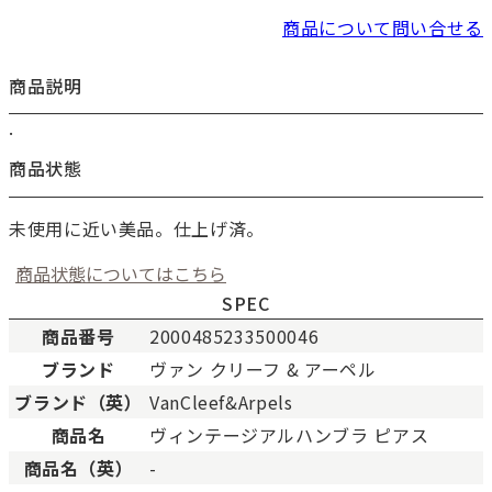
商品について問い合せる
商品説明
.
お買い物を続ける
カートへ進む
商品状態
未使用に近い美品。仕上げ済。
商品状態についてはこちら
SPEC
商品番号
2000485233500046
ブランド
ヴァン クリーフ & アーペル
ブランド（英）
VanCleef&Arpels
新品
新品状態。
商品名
ヴィンテージアルハンブラ ピアス
未使用
展示品などの未使用品。
商品名（英）
-
未使用同様品。数回使用した程度、もしくは新品
SAランク