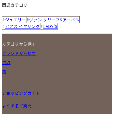
関連カテゴリ
ジュエリー
ヴァン クリーフ&アーペル
ピアス イヤリング
LADY'S
カテゴリから探す
NEW ITEM
ブランドから探す
セール商品
買取
時計
バッグ
宅配買取
質
小物
店頭買取
ジュエリー
出張買取
特集
定額買取
委託販売
ショッピングガイド
LINE査定
メール査定
ご注文の手順
よくあるご質問
買取実績
商品について
配送・返品について