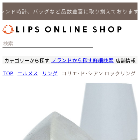
ンド時計、バッグなど品数豊富に取り揃えております。
ブランドから探す
詳細検索
カテゴリーから探す
店舗情報
時計
LIPS
TOP
エルメス
リング
コリエ･ド･シアン ロックリング
バッグ
LIPS
小物
LIPS 
ジュエリー
LIPS 
セール商品
LIPS 通
特集