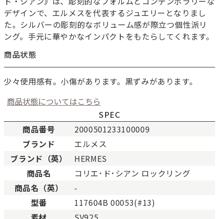
ド・シアン》は、彫刻的なフォルムとコンテンポラリーな
デザインで、エルメスを代表するジュエリーとなりまし
た。シルバーの彫刻的なボリューム感が際立つ個性派リ
ング。手元に華やかなインパクトをもたらしてくれます。
商品状態
少々使用感有。小傷があります。黒ずみがあります。
商品状態についてはこちら
SPEC
商品番号
2000501233100009
ブランド
エルメス
新品
新品状態。
ブランド（英）
HERMES
未使用
展示品などの未使用品。
商品名
コリエ･ド･シアン ロックリング
SAランク
未使用同様品。数回使用し
商品名（英）
-
Aランク
僅かな傷、汚れはあります
型番
117604B 00053(#13)
ABランク
少々使用感はありますが、
素材
SV925
Bランク
一般的な使用感があり、傷