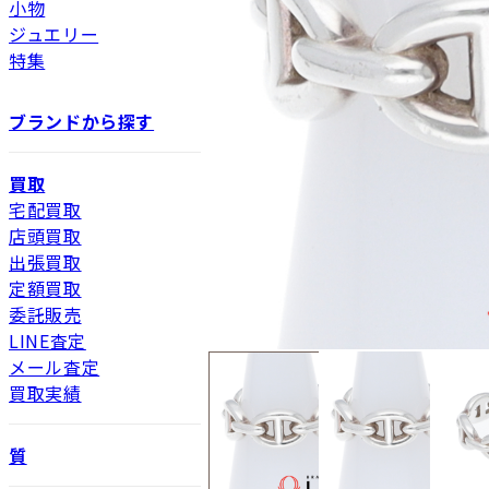
小物
ジュエリー
特集
ブランドから探す
買取
宅配買取
店頭買取
出張買取
定額買取
委託販売
LINE査定
メール査定
買取実績
新品
新品状態。
質
未使用
展示品などの未使用品