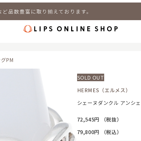
など品数豊富に取り揃えております。
店
LIPS 新宿店
LIPS 札幌パルコ店
LIPS 札幌白石店
LIPS 通
グPM
SOLD OUT
HERMES（エルメス）
シェーヌダンクル アンシェ
72,545円
（税抜）
79,800円
（税込）