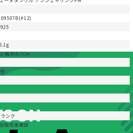
ェーヌダンクル アンシェネリングPM
09507B(#12)
V925
6.1g
12 幅:約0.7cm
2号
Bランク
信販売事業部