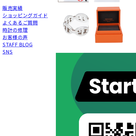
SAランク
未使用同様品。数回使
販売実績
Aランク
僅かな傷、汚れはあり
ショッピングガイド
ABランク
少々使用感はあります
よくあるご質問
Bランク
一般的な使用感があり
時計の修理
BCランク
とても使用感のある商
お客様の声
STAFF BLOG
Cランク
色濃く使用感があり、
SNS