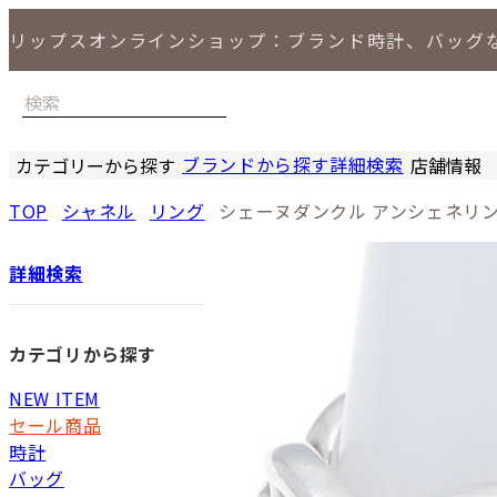
リップスオンラインショップ：ブランド時計、バッグ
ブランドから探す
詳細検索
カテゴリーから探す
店舗情報
時計
バッグ
小物
ジュエリー
セール商品
特集
LIPS 銀座
TOP
シャネル
リング
シェーヌダンクル アンシェネリン
詳細検索
カテゴリから探す
NEW ITEM
セール商品
時計
バッグ