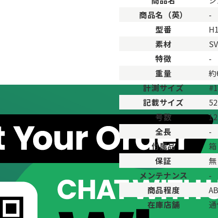
商品名
シ
用した程度、もしくは新品に近い状態の商品。
商品名（英）
-
ますが比較的程度の良い商品。
型番
H1
が、キズや汚れが少なめで比較的状態の良い商品。
素材
S
、傷・汚れがあるが使用に支障が無い商品。
品。傷や汚れなどがあり、目立つ場合があります。
特徴
-
傷や汚れが多く目立つ場合があります。
重量
約
計測サイズ
#
記載サイズ
52
号数
1
全長
-
付属品
箱
保証
無
メンテナンス
-
商品程度
A
在庫店舗
通