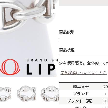
商品説明
.
お買い物を続ける
カートへ進む
商品状態
少々使用感有。全体的に小
商品状態についてはこちら
商品番号
20
ブランド
エ
ブランド（英）
H
。