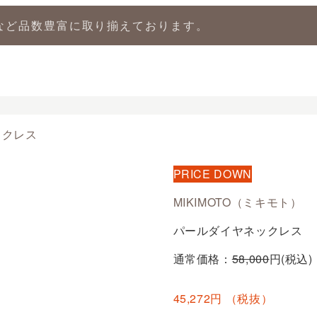
など品数豊富に取り揃えております。
店
LIPS 新宿店
LIPS 札幌パルコ店
LIPS 札幌白石店
LIPS 通
ックレス
PRICE DOWN
MIKIMOTO（ミキモト）
パールダイヤネックレス
通常価格：
58,000
円(税込)
45,272円
（税抜）