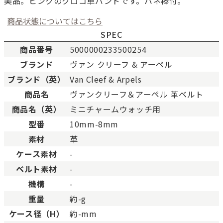
美品。ピンクのクロコ革バンドです。バネ棒付。
商品状態についてはこちら
SPEC
商品番号
5000000233500254
ブランド
ヴァン クリーフ & アーペル
新品
新品状態。
ブランド（英）
Van Cleef & Arpels
未使用
展示品などの未使用品。
商品名
ヴァンクリーフ＆アーペル 革ベルト
SAランク
未使用同様品。数回使用し
商品名（英）
ミニチャームウォッチ用
Aランク
僅かな傷、汚れはあります
型番
10mm-8mm
ABランク
少々使用感はありますが、
素材
革
Bランク
一般的な使用感があり、傷
BCランク
とても使用感のある商品。
ケース素材
-
Cランク
色濃く使用感があり、傷や
ベルト素材
-
機構
-
重量
約-g
ケース径（H）
約-mm