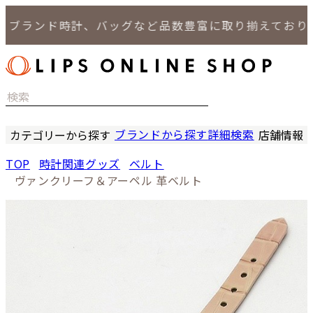
ランド時計、バッグなど品数豊富に取り揃えております
ブランドから探す
詳細検索
カテゴリーから探す
店舗情報
時計
LIPS
TOP
時計関連グッズ
ベルト
バッグ
LIPS
ヴァンクリーフ＆アーペル 革ベルト
小物
LIPS 
ジュエリー
LIPS 
セール商品
LIPS 通
特集