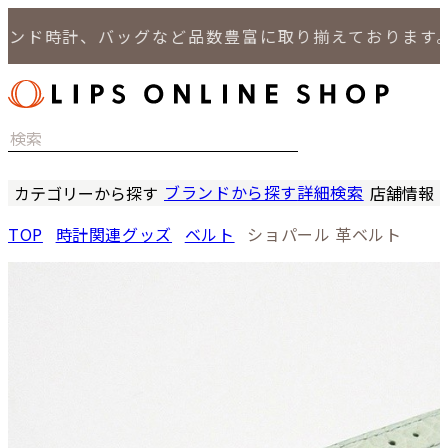
ド時計、バッグなど品数豊富に取り揃えております。
ブランドから探す
詳細検索
カテゴリーから探す
店舗情報
時計
LIPS
TOP
時計関連グッズ
ベルト
ショパール 革ベルト
バッグ
LIPS
小物
LIPS 
ジュエリー
LIPS 
セール商品
LIPS 通
特集