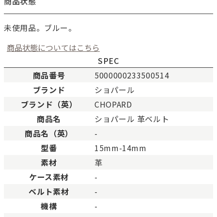
商品状態
未使用品。ブルー。
商品状態についてはこちら
SPEC
商品番号
5000000233500514
ブランド
ショパール
新品
新品状態。
ブランド（英）
CHOPARD
未使用
展示品などの未使用品。
商品名
ショパール 革ベルト
SAランク
未使用同様品。数回使用し
商品名（英）
-
Aランク
僅かな傷、汚れはあります
型番
15mm-14mm
ABランク
少々使用感はありますが、
素材
革
Bランク
一般的な使用感があり、傷
BCランク
とても使用感のある商品。
ケース素材
-
Cランク
色濃く使用感があり、傷や
ベルト素材
-
機構
-