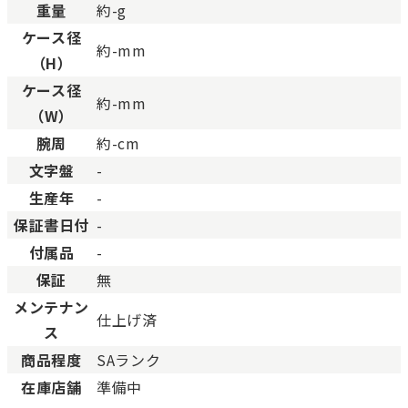
重量
約-g
ケース径
約-mm
（H）
ケース径
約-mm
（W）
腕周
約-cm
文字盤
-
生産年
-
保証書日付
-
付属品
-
保証
無
メンテナン
仕上げ済
ス
商品程度
SAランク
在庫店舗
準備中