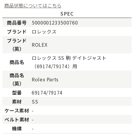
商品状態についてはこちら
SPEC
商品番号
5000001233500760
ブランド
ロレックス
新品
新品状態。
ブランド
ROLEX
未使用
展示品などの未使用品。
（英）
SAランク
未使用同様品。数回使用し
ロレックス SS 駒 デイトジャスト
Aランク
僅かな傷、汚れはあります
商品名
（69174/79174）用
ABランク
少々使用感はありますが、
商品名
Bランク
一般的な使用感があり、傷
Rolex Parts
（英）
BCランク
とても使用感のある商品。
型番
69174/79174
Cランク
色濃く使用感があり、傷や
素材
SS
ケース素材
-
ベルト素材
-
機構
-