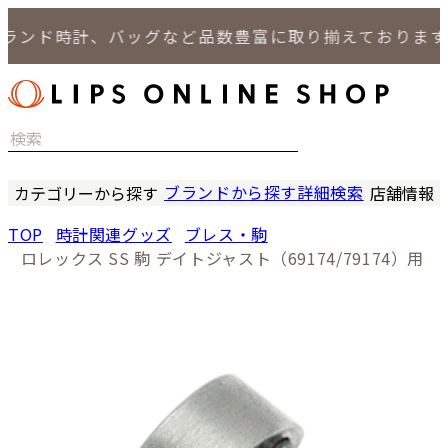
ンド時計、バッグなど品数豊富に取り揃えております。
ブランドから探す
詳細検索
カテゴリーから探す
店舗情報
時計
LIPS
TOP
時計関連グッズ
ブレス・駒
バッグ
LIPS
ロレックス SS 駒 デイトジャスト（69174/79174）用
小物
LIPS 
ジュエリー
LIPS 
セール商品
LIPS 通
特集