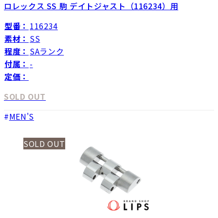
ロレックス SS 駒 デイトジャスト（116234）用
型番：
116234
素材：
SS
程度：
SAランク
付属：
-
定価：
SOLD OUT
MEN'S
SOLD OUT