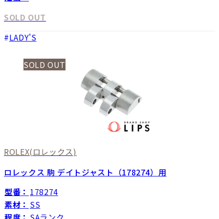
SOLD OUT
LADY'S
SOLD OUT
ROLEX
(ロレックス)
ロレックス 駒 デイトジャスト（178274）用
型番：
178274
素材：
SS
程度：
SAランク