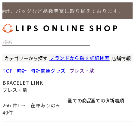
、バッグなど品数豊富に取り揃えております。
ブランドから探す
詳細検索
カテゴリーから探す
店舗情報
時計
LIPS
TOP
時計
時計関連グッズ
ブレス・駒
バッグ
LIPS
小物
LIPS 
BRACELET LINK
ジュエリー
LIPS 
ブレス・駒
セール商品
LIPS 通
特集
266
件1〜
在庫ありのみ
40件