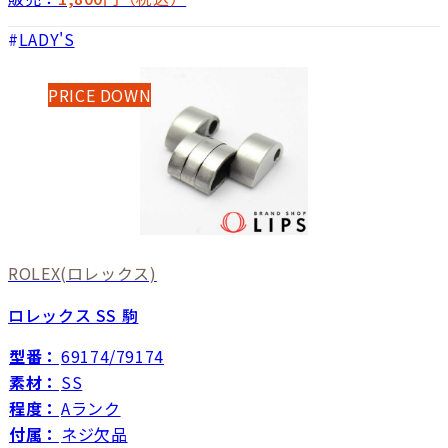
LADY'S
PRICE DOWN
ROLEX
(ロレックス)
ロレックス SS 駒
型番：
69174/79174
素材：
SS
程度：
Aランク
付属：
ネジ欠品