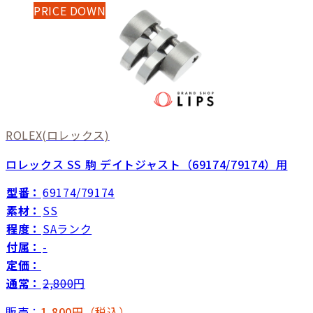
PRICE DOWN
ROLEX
(ロレックス)
ロレックス SS 駒 デイトジャスト（69174/79174）用
型番：
69174/79174
素材：
SS
程度：
SAランク
付属：
-
定価：
通常：
2,800
円
販売：
1,800
円（税込）