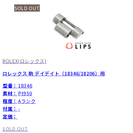
SOLD OUT
ROLEX
(ロレックス)
ロレックス 駒 デイデイト（18346/18206）用
型番：
18346
素材：
Pt950
程度：
Aランク
付属：
-
定価：
SOLD OUT