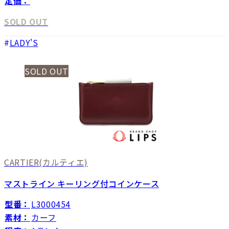
定価：
SOLD OUT
LADY'S
SOLD OUT
CARTIER
(カルティエ)
マストライン キーリング付コインケース
型番：
L3000454
素材：
カーフ