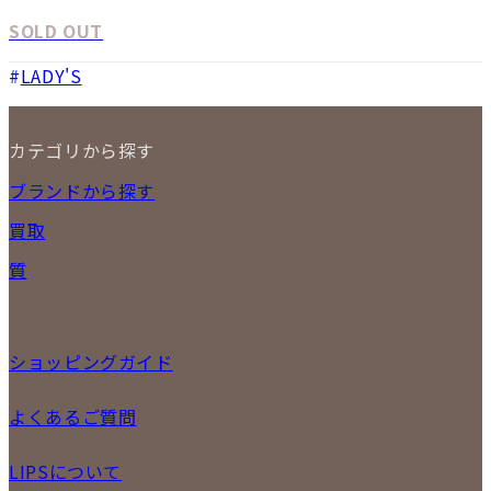
SOLD OUT
LADY'S
カテゴリから探す
NEW ITEM
ブランドから探す
セール商品
買取
時計
バッグ
宅配買取
質
小物
店頭買取
ジュエリー
出張買取
特集
定額買取
委託販売
ショッピングガイド
LINE査定
メール査定
ご注文の手順
よくあるご質問
買取実績
商品について
配送・返品について
初めての方
お支払いについて
LIPSについて
商品について
保証について