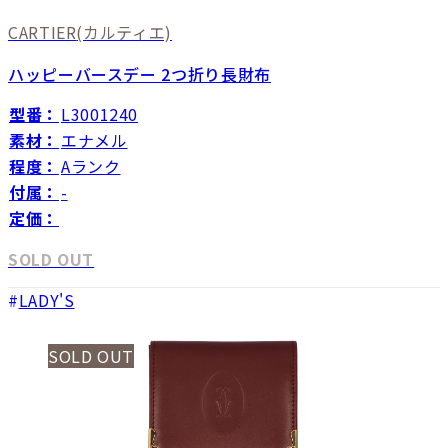
CARTIER
(カルティエ)
ハッピーバースデー 2つ折り長財布
型番：
L3001240
素材：
エナメル
程度：
Aランク
付属：
-
定価：
SOLD OUT
LADY'S
SOLD OUT