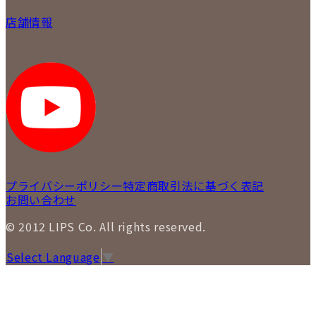
買取について
会社概要
質について
店舗情報
各事業部の紹介
返品について
メディア掲載情報
LIPS 銀座店
採用情報
LIPS 新宿店
STAFFBLOG
LIPS 札幌パルコ店
SNS
LIPS 札幌白石店
LIPS 通信販売事業部
プライバシーポリシー
特定商取引法に基づく表記
お問い合わせ
© 2012 LIPS Co. All rights reserved.
Select Language
▼