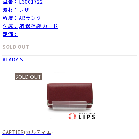
型番：
L3001722
素材：
レザー
程度：
ABランク
付属：
箱 保存袋 カード
定価：
SOLD OUT
LADY'S
SOLD OUT
CARTIER
(カルティエ)