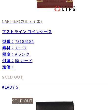
CARTIER
(カルティエ)
マストライン コインケース
型番：
73184184
素材：
カーフ
程度：
Aランク
付属：
箱 カード
定価：
SOLD OUT
LADY'S
SOLD OUT