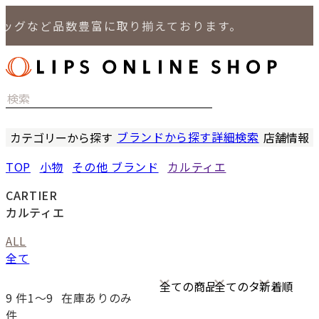
ッグなど品数豊富に取り揃えております。
ブランドから探す
詳細検索
カテゴリーから探す
店舗情報
時計
LIPS
TOP
小物
その他 ブランド
カルティエ
バッグ
LIPS
小物
LIPS 
CARTIER
ジュエリー
LIPS 
カルティエ
セール商品
LIPS 通
ALL
特集
全て
9
件1〜9
在庫ありのみ
件