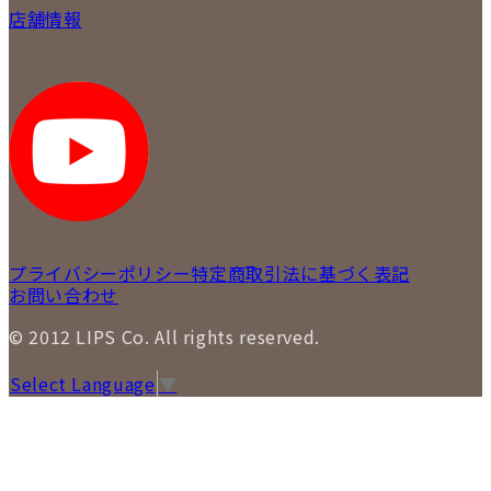
会社概要
質について
店舗情報
各事業部の紹介
返品について
メディア掲載情報
LIPS 銀座店
採用情報
LIPS 新宿店
STAFFBLOG
LIPS 札幌パルコ店
SNS
LIPS 札幌白石店
LIPS 通信販売事業部
プライバシーポリシー
特定商取引法に基づく表記
お問い合わせ
© 2012 LIPS Co. All rights reserved.
Select Language
▼