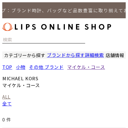
プ：ブランド時計、バッグなど品数豊富に取り揃えてお
ブランドから探す
詳細検索
カテゴリーから探す
店舗情報
時計
LIPS
TOP
小物
その他 ブランド
マイケル・コース
バッグ
LIPS
小物
LIPS 
MICHAEL KORS
ジュエリー
LIPS 
マイケル・コース
セール商品
LIPS 通
ALL
特集
全て
0
件