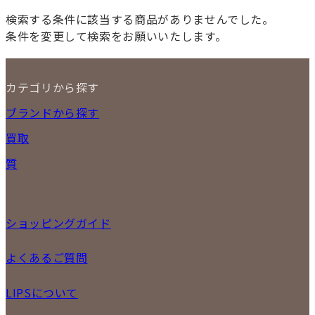
検索する条件に該当する商品がありませんでした。
条件を変更して検索をお願いいたします。
カテゴリから探す
NEW ITEM
ブランドから探す
セール商品
買取
時計
バッグ
宅配買取
質
小物
店頭買取
ジュエリー
出張買取
特集
定額買取
委託販売
ショッピングガイド
LINE査定
メール査定
ご注文の手順
よくあるご質問
買取実績
商品について
配送・返品について
初めての方
お支払いについて
LIPSについて
商品について
保証について
買取について