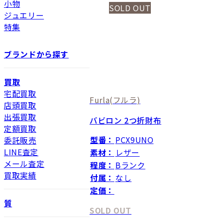
小物
SOLD OUT
ジュエリー
特集
ブランドから探す
買取
宅配買取
Furla
(フルラ)
店頭買取
出張買取
バビロン 2つ折財布
定額買取
型番：
PCX9UNO
委託販売
LINE査定
素材：
レザー
メール査定
程度：
Bランク
買取実績
付属：
なし
定価：
質
SOLD OUT