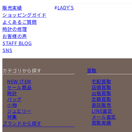
LADY'S
販売実績
ショッピングガイド
よくあるご質問
時計の修理
お客様の声
STAFF BLOG
SNS
カテゴリから探す
買取
NEW ITEM
宅配買取
セール商品
店頭買取
時計
出張買取
バッグ
定額買取
小物
委託販売
ジュエリー
LINE査定
特集
メール査定
買取実績
ブランドから探す