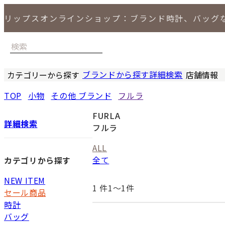
リップスオンラインショップ：ブランド時計、バッグ
ブランドから探す
詳細検索
カテゴリーから探す
店舗情報
時計
バッグ
小物
ジュエリー
セール商品
特集
LIPS 銀座
TOP
小物
その他 ブランド
フルラ
FURLA
詳細検索
フルラ
ALL
全て
カテゴリから探す
NEW ITEM
1
件1〜1件
セール商品
時計
バッグ