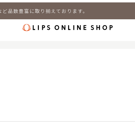
など品数豊富に取り揃えております。
店
LIPS 新宿店
LIPS 札幌パルコ店
LIPS 札幌白石店
LIPS 通