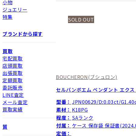
小物
ジュエリー
特集
SOLD OUT
ブランドから探す
買取
宅配買取
店頭買取
出張買取
BOUCHERON
(ブシュロン)
定額買取
委託販売
セルパンボエム ペンダント エク
LINE査定
型番：
JPN00629/D:0.03ct/G1.40
メール査定
買取実績
素材：
K18PG
程度：
SAランク
付属：
ケース 保存袋 保証書(2024.0
質
定価：