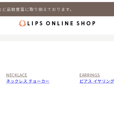
など品数豊富に取り揃えております。
店
LIPS 新宿店
LIPS 札幌パルコ店
LIPS 札幌白石店
LIPS 通
NECKLACE
EARRINGS
ネックレス チョーカー
ピアス イヤリン