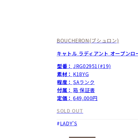
BOUCHERON
(ブシュロン)
キャトル ラディアント オープンロ
型番：
JRG02951(#19)
素材：
K18YG
程度：
SAランク
付属：
箱 保証書
定価：
649,000円
SOLD OUT
LADY'S