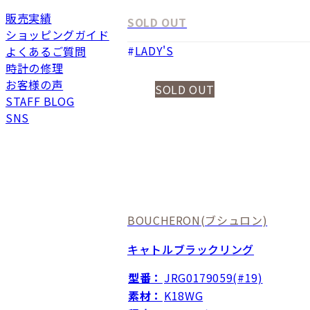
販売実績
SOLD OUT
ショッピングガイド
LADY'S
よくあるご質問
時計の修理
お客様の声
SOLD OUT
STAFF BLOG
SNS
BOUCHERON
(ブシュロン)
キャトルブラックリング
型番：
JRG0179059(#19)
素材：
K18WG