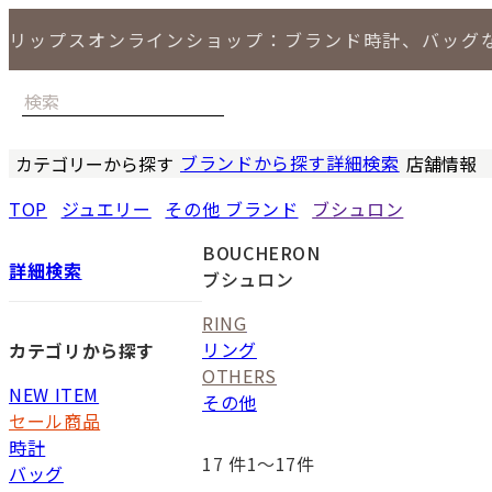
リップスオンラインショップ：ブランド時計、バッグ
ブランドから探す
詳細検索
カテゴリーから探す
店舗情報
時計
バッグ
小物
ジュエリー
セール商品
特集
LIPS 銀座
TOP
ジュエリー
その他 ブランド
ブシュロン
BOUCHERON
詳細検索
ブシュロン
RING
リング
カテゴリから探す
OTHERS
NEW ITEM
その他
セール商品
時計
17
件1〜17件
バッグ