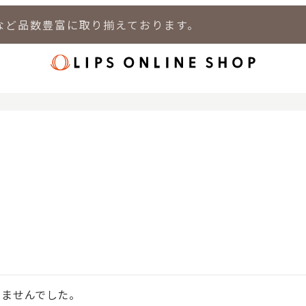
など品数豊富に取り揃えております。
店
LIPS 新宿店
LIPS 札幌パルコ店
LIPS 札幌白石店
LIPS 通
りませんでした。