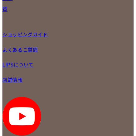
バッグ
宅配買取
質
小物
店頭買取
ジュエリー
出張買取
特集
定額買取
委託販売
ショッピングガイド
LINE査定
メール査定
ご注文の手順
よくあるご質問
買取実績
商品について
配送・返品について
初めての方
お支払いについて
LIPSについて
商品について
保証について
買取について
会社概要
質について
店舗情報
各事業部の紹介
返品について
メディア掲載情報
LIPS 銀座店
採用情報
LIPS 新宿店
STAFFBLOG
LIPS 札幌パルコ店
SNS
LIPS 札幌白石店
LIPS 通信販売事業部