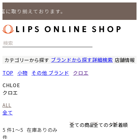
富に取り揃えております。
ブランドから探す
詳細検索
カテゴリーから探す
店舗情報
時計
LIPS
TOP
小物
その他 ブランド
クロエ
バッグ
LIPS
小物
LIPS 
CHLOE
ジュエリー
LIPS 
クロエ
セール商品
LIPS 通
ALL
特集
全て
5
件1〜5
在庫ありのみ
件