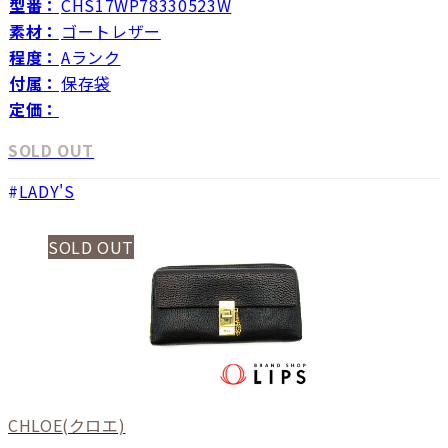
型番：
CHS17WP78330523W
素材：
ゴートレザー
程度：
Aランク
付属：
保存袋
定価：
SOLD OUT
LADY'S
SOLD OUT
CHLOE
(クロエ)