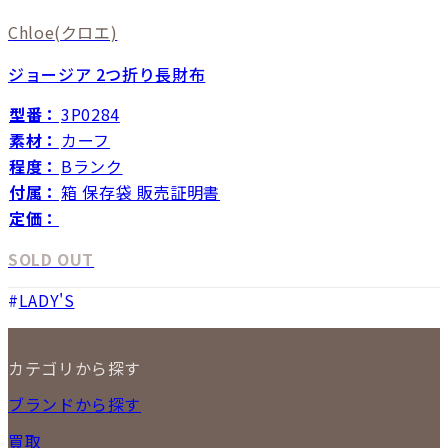
Chloe
(クロエ)
ジョージア 2つ折り長財布
型番：
3P0284
素材：
カーフ
程度：
Bランク
付属：
箱 保存袋 販売証明書
定価：
SOLD OUT
LADY'S
カテゴリから探す
NEW ITEM
ブランドから探す
セール商品
買取
時計